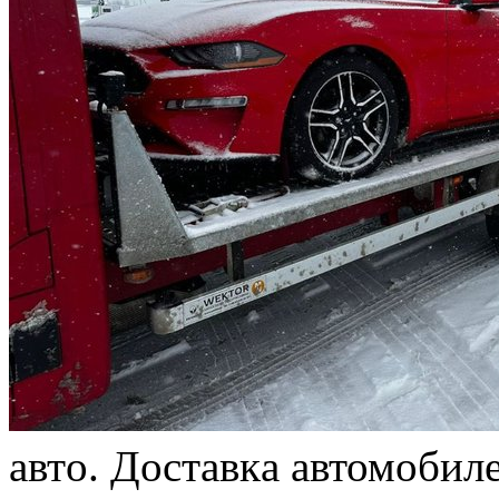
aвтo. Дoстaвкa автомобил