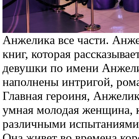
Aнжeликa всe чaсти. Анж
книг, которая рассказыва
девушки по имени Анжелик
наполнены интригой, ром
Главная героиня, Анжелик
умная молодая женщина, к
различными испытаниями 
Она живет во времена ко