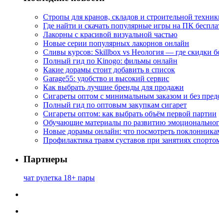
Стропы для кранов, складов и строительной техник
Где найти и скачать популярные игры на ПК беспла
Лакорны с красивой визуальной частью
Новые серии популярных лакорнов онлайн
Сливы курсов: Skillbox vs Неология — где скидки 
Полный гид по Kinogo: фильмы онлайн
Какие дорамы стоит добавить в список
Garage55: удобство и высокий сервис
Как выбрать лучшие бренды для продажи
Сигареты оптом с минимальным заказом и без пре
Полный гид по оптовым закупкам сигарет
Сигареты оптом: как выбрать объём первой партии
Обучающие материалы по развитию эмоциональног
Новые дорамы онлайн: что посмотреть поклонника
Профилактика травм суставов при занятиях спорто
Партнеры
чат рулетка 18+ пары