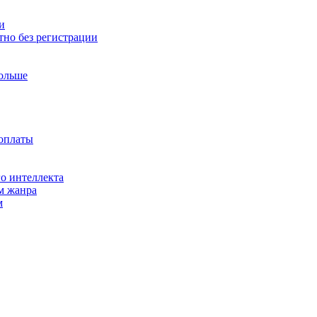
и
тно без регистрации
больше
доплаты
о интеллекта
м жанра
м