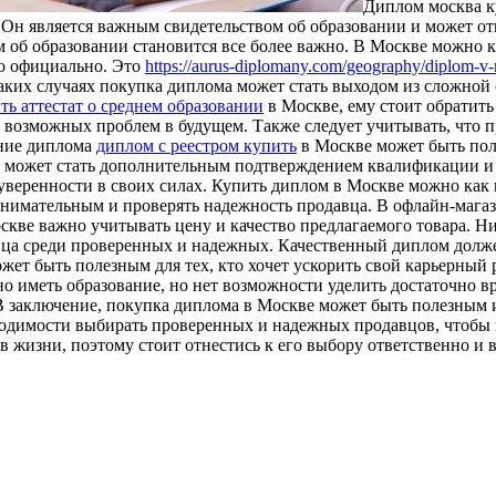
Диплoм мoсквa к
Он является важным свидетельством об образовании и может отк
м об образовании становится все более важно. В Москве можно 
его официально. Это
https://aurus-diplomany.com/geography/diplom-v
аких случаях покупка диплома может стать выходом из сложной
ть аттестат о среднем образовании
в Москве, ему стоит обратит
 возможных проблем в будущем. Также следует учитывать, что 
ение диплома
диплом с реестром купить
в Москве может быть пол
ом может стать дополнительным подтверждением квалификации 
уверенности в своих силах. Купить диплом в Москве можно как 
 внимательным и проверять надежность продавца. В офлайн-мага
ве важно учитывать цену и качество предлагаемого товара. Низ
вца среди проверенных и надежных. Качественный диплом долже
ет быть полезным для тех, кто хочет ускорить свой карьерный 
ажно иметь образование, но нет возможности уделить достаточно 
 заключение, покупка диплома в Москве может быть полезным и
ходимости выбирать проверенных и надежных продавцов, чтобы
в жизни, поэтому стоит отнестись к его выбору ответственно и 