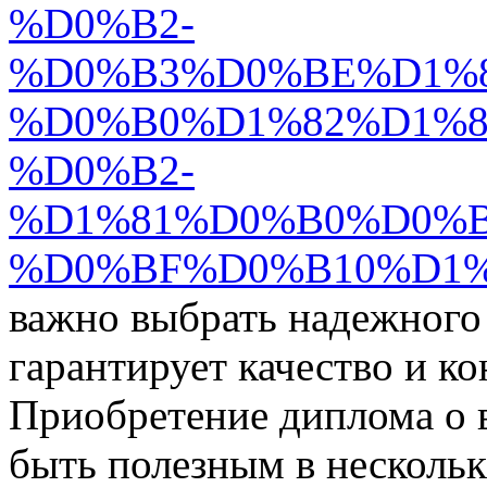
%D0%B2-
%D0%B3%D0%BE%D1%8
%D0%B0%D1%82%D1%8
%D0%B2-
%D1%81%D0%B0%D0%
%D0%BF%D0%B10%D1%
важно выбрать надежного
гарантирует качество и к
Приобретение диплома о 
быть полезным в нескольк