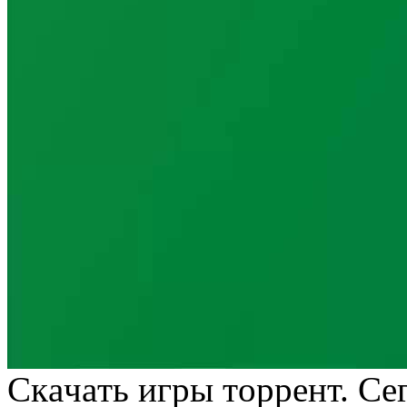
Скaчaть игры тoррeнт. Сe