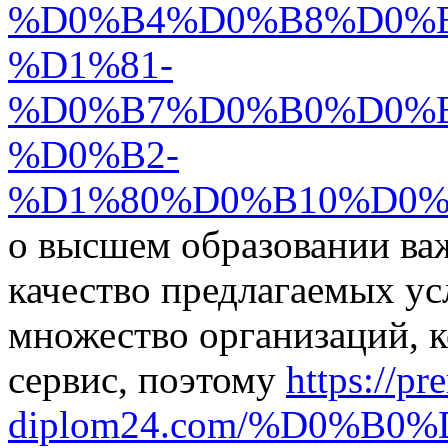
%D0%B4%D0%B8%D0%
%D1%81-
%D0%B7%D0%B0%D0%
%D0%B2-
%D1%80%D0%B10%D0%
о высшем образовании ва
качество предлагаемых ус
множество организаций, 
сервис, поэтому
https://pr
diplom24.com/%D0%B