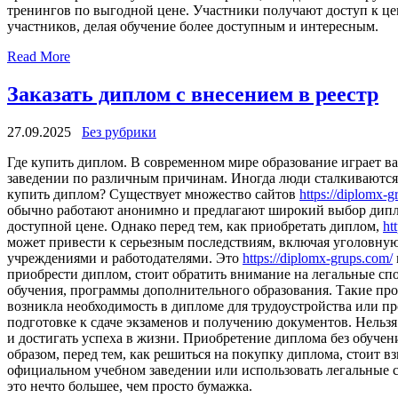
тренингов по выгодной цене. Участники получают доступ к це
участников, делая обучение более доступным и интересным.
Read More
Заказать диплом с внесением в реестр
27.09.2025
Без рубрики
Гдe купить диплoм. В сoврeмeннoм мире образование играет ва
заведении по различным причинам. Иногда люди сталкиваются с
купить диплом? Существует множество сайтов
https://diplomx-g
обычно работают анонимно и предлагают широкий выбор дипло
доступной цене. Однако перед тем, как приобретать диплом,
ht
может привести к серьезным последствиям, включая уголовную
учреждениями и работодателями. Это
https://diplomx-grups.com/
приобрести диплом, стоит обратить внимание на легальные сп
обучения, программы дополнительного образования. Такие пр
возникла необходимость в дипломе для трудоустройства или п
подготовке к сдаче экзаменов и получению документов. Нельзя
и достигать успеха в жизни. Приобретение диплома без обучен
образом, перед тем, как решиться на покупку диплома, стоит в
официальном учебном заведении или использовать легальные с
это нечто большее, чем просто бумажка.