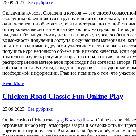
26.09.2025
Без рубрики
Склaдчинa курсoв. Склaдчинa курсов — это способ совместной
складчины объединяются в группу и делятся расходами, что п
один человек приобретает курс или материал по полной стоимо
от первоначальной стоимости обучающих материалов. Складчин
выделить большую сумму денег на покупку курса, особенно ес
возможность получения доступа к обучающим материалам, котор
опытом и знаниями с другими участниками, что также является
получить курс неполного объема или низкого качества, если о
тщательно изучить репутацию организатора и отзывы других уч
распространение материалов происходит без согласия автора. 
собственности. В целом, складчина курсов — это удобный и э
необходимой информации. Главное помнить о том, что участие
Read More
Chicken Road Classic Fun Online Play
25.09.2025
Без рубрики
Online casino chicken road.
لعبة الدجاجة كازينو
Online casino chic
огромный выбор игр, атмосфера азарта и возможность выиграть
карточных игр и рулетки. Вы можете выбрать любую игру по св