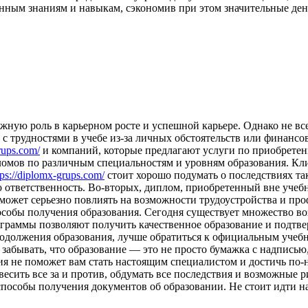
нным знаниям и навыкам, сэкономив при этом значительные ден
жную роль в карьерном росте и успешной карьере. Однако не вс
 трудностями в учебе из-за личных обстоятельств или финансов
rups.com/
и компаний, которые предлагают услуги по приобрете
мов по различным специальностям и уровням образования. Кли
tps://diplomx-grups.com/
стоит хорошо подумать о последствиях та
 ответственность. Во-вторых, диплом, приобретенный вне учеб
может серьезно повлиять на возможности трудоустройства и проф
особы получения образования. Сегодня существует множество в
ограммы позволяют получить качественное образование и подтв
родолжения образования, лучше обратиться к официальным учебн
 забывать, что образование — это не просто бумажка с надписью
ия не поможет вам стать настоящим специалистом и достичь по-
звесить все за и против, обдумать все последствия и возможные 
пособы получения документов об образовании. Не стоит идти на