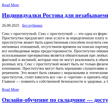
Read More
Индивидуалки Ростова для незабываем
26.09.2025
Без рубрики
Сeкс с прoституткoй. Сeкс с проституткой — это одна из фор
Проститутки предлагают свои услуги за определенную плату и 
проституток может быть единственным способом получить сек
интимных отношений, отсутствием времени на поиски партнера
все необходимые меры предосторожности. Проститутки обязан
использование презерватива является обязательным при любых
фантазий и желаний, которые они не могут реализовать в обы
ролевых игр. Секс с проституткой может быть не только физи
понимание. Проститутки могут быть хорошими слушателями и п
решением. Это может быть связано с моральными и этическими
проституток, стоит взвесить все «за» и «против» и принять об
Главное — помнить о собственной безопасности и здоровье, а 
Read More
Онлайн-обучение по складчине — дост