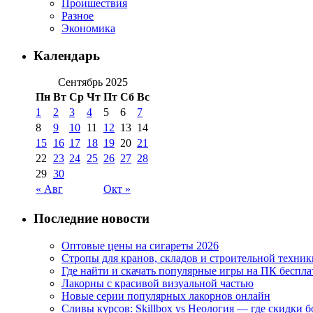
Проишествия
Разное
Экономика
Календарь
Сентябрь 2025
Пн
Вт
Ср
Чт
Пт
Сб
Вс
1
2
3
4
5
6
7
8
9
10
11
12
13
14
15
16
17
18
19
20
21
22
23
24
25
26
27
28
29
30
« Авг
Окт »
Последние новости
Оптовые цены на сигареты 2026
Стропы для кранов, складов и строительной техник
Где найти и скачать популярные игры на ПК беспла
Лакорны с красивой визуальной частью
Новые серии популярных лакорнов онлайн
Сливы курсов: Skillbox vs Неология — где скидки 