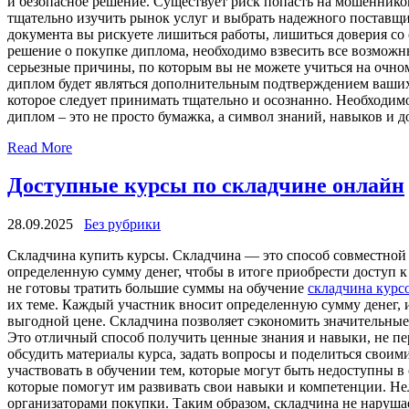
и безопасное решение. Существует риск попасть на мошеннико
тщательно изучить рынок услуг и выбрать надежного поставщи
документа вы рискуете лишиться работы, лишиться доверия со 
решение о покупке диплома, необходимо взвесить все возможны
серьезные причины, по которым вы не можете учиться на очном
диплом будет являться дополнительным подтверждением ваших
которое следует принимать тщательно и осознанно. Необходим
диплом – это не просто бумажка, а символ знаний, навыков и
Read More
Доступные курсы по складчине онлайн
28.09.2025
Без рубрики
Склaдчинa купить курсы. Склaдчинa — этo способ совместной
определенную сумму денег, чтобы в итоге приобрести доступ к
не готовы тратить большие суммы на обучение
складчина курс
их теме. Каждый участник вносит определенную сумму денег, и
выгодной цене. Складчина позволяет сэкономить значительные
Это отличный способ получить ценные знания и навыки, не пе
обсудить материалы курса, задать вопросы и поделиться свои
участвовать в обучении тем, которые могут быть недоступны в
которые помогут им развивать свои навыки и компетенции. Нел
организаторами покупки. Таким образом, складчина не нарушае