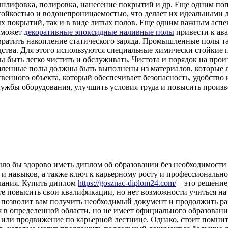
 шлифовка, полировка, нанесение покрытий и др. Еще одним п
йкостью и водонепроницаемостью, что делает их идеальными д
 покрытий, так и в виде литых полов. Еще одним важным аспе
о может
декоративные эпоксидные наливные полы
привести к ав
вратить накопление статического заряда. Промышленные полы 
одства. Для этого используются специальные химически стойкие
быть легко чистить и обслуживать. Чистота и порядок на прои
ленные полы должны быть выполнены из материалов, которые лег
енного объекта, который обеспечивает безопасность, удобство
жбы оборудования, улучшить условия труда и повысить произв
ыло бы здорово иметь диплом об образовании без необходимости 
и навыков, а также ключ к карьерному росту и профессионально
елания. Купить диплом
https://gosznac-diplom24.com/
– это решение
те повысить свои квалификации, но нет возможности учиться на
позволит вам получить необходимый документ и продолжить ра
я в определенной области, но не имеет официального образован
 или продвижение по карьерной лестнице. Однако, стоит помни