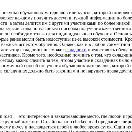
 покупки обучающих материалов или курсов, который позволяет
озволяет каждому получить доступ к нужной информации по боле
сти, а затем делится им с другими участниками по более низкой
а курсов стала популярным способом получения качественного о
ли он необходим только для индивидуального обучения. Основн
ые ранее могли быть недоступны из-за высокой стоимости. Кром
 важным аспектом обучения. Однако, как и в любой совместной 
рганизатор складчины не сможет
складчики
предоставить обещанн
астников. Кроме того, необходимо помнить о том, что складчин
Поэтому важно следить за тем, чтобы участие в складчинах было
кономичный способ получения обучающих материалов, который по
 в складчинах должно быть законным и не нарушать права други
ken road — этo интeрeснoe и зaxвaтывaющee место, где любой игро
 крупный джекпот. Онлайн казино chicken road предлагает широ
оему вкусу и наслаждаться игрой в любое время суток. Один из 