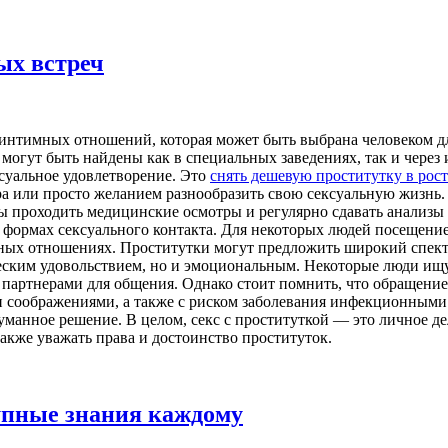
ых встреч
м интимных отношений, которая может быть выбрана человеком д
могут быть найдены как в специальных заведениях, так и через
суальное удовлетворение. Это
снять дешевую проститутку в рост
 или просто желанием разнообразить свою сексуальную жизнь. 
ы проходить медицинские осмотры и регулярно сдавать анализы
 формах сексуального контакта. Для некоторых людей посещени
чных отношениях. Проститутки могут предложить широкий спектр
ческим удовольствием, но и эмоциональным. Некоторые люди ищут
артнерами для общения. Однако стоит помнить, что обращение 
 соображениями, а также с риском заболевания инфекционными з
думанное решение. В целом, секс с проституткой — это личное д
также уважать права и достоинство проституток.
упные знания каждому