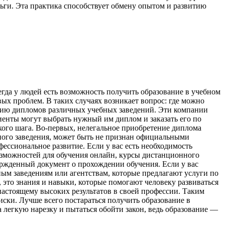
ьги. Эта практика способствует обмену опытом и развитию
егда у людей есть возможность получить образование в учебном
ых проблем. В таких случаях возникает вопрос: где можно
нию дипломов различных учебных заведений. Эти компании
енты могут выбрать нужный им диплом и заказать его по
кого шага. Во-первых, нелегальное приобретение диплома
ного заведения, может быть не признан официальными
ессиональное развитие. Если у вас есть необходимость
озможностей для обучения онлайн, курсы дистанционного
ержденный документ о прохождении обучения. Если у вас
ым заведениям или агентствам, которые предлагают услуги по
, это знания и навыки, которые помогают человеку развиваться
настоящему высоких результатов в своей профессии. Таким
риски. Лучше всего постараться получить образование в
 легкую нарезку и пытаться обойти закон, ведь образование —