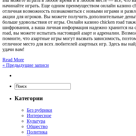
Вы можете играть в любое время и в любом месте — все, что ва
начинайте играть. Еще одним преимуществом онлайн казино chic
отличная возможность познакомиться с новыми играми и развле
акции для игроков. Вы можете получить дополнительные деньг
больше удовольствия от игры. Онлайн казино chicken road та
шифрования, а ваша личная информация надежно хранится на се
road, вы можете испытать настоящий азарт и адреналин. Возм
помните, что азартные игры могут вызвать зависимость, поэтом
отличное место для всех любителей азартных игр. Здесь вы н
удачи вам!
Read More
«
Предыдущие записи
Категории
Без рубрики
Интересное
Культура
Общество
Политика