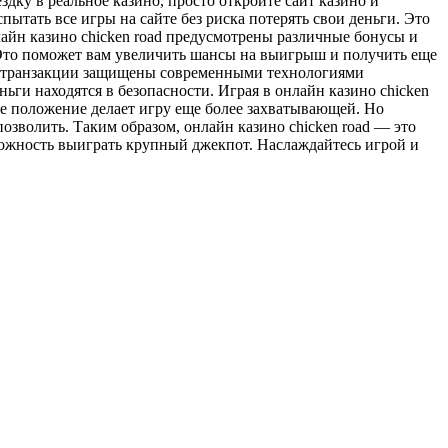
здку в реальное казино, просто откройте сайт казино и
ытать все игры на сайте без риска потерять свои деньги. Это
лайн казино chicken road предусмотрены различные бонусы и
 Это поможет вам увеличить шансы на выигрыш и получить еще
Все транзакции защищены современными технологиями
ги находятся в безопасности. Играя в онлайн казино chicken
ое положение делает игру еще более захватывающей. Но
позволить. Таким образом, онлайн казино chicken road — это
зможность выиграть крупный джекпот. Наслаждайтесь игрой и