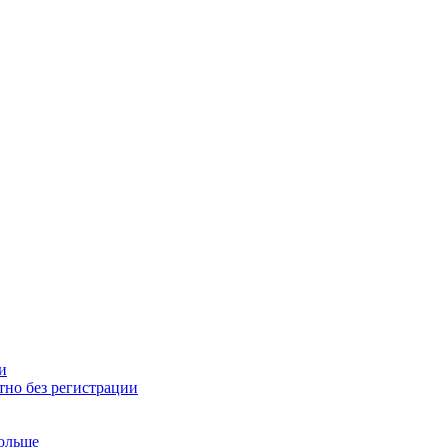
и
тно без регистрации
больше