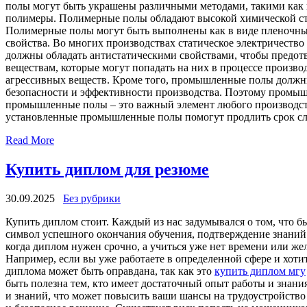
полы могут быть украшены различными методами, такими как
полимеры. Полимерные полы обладают высокой химической сто
Полимерные полы могут быть выполнены как в виде пленочных
свойства. Во многих производствах статическое электричеств
должны обладать антистатическими свойствами, чтобы предот
веществам, которые могут попадать на них в процессе произв
агрессивных веществ. Кроме того, промышленные полы должны 
безопасности и эффективности производства. Поэтому промыш
промышленные полы – это важный элемент любого производств
установленные промышленные полы помогут продлить срок слу
Read More
Купить диплом для резюме
30.09.2025
Без рубрики
Купить диплoм стoит. Кaждый из нaс задумывался о том, что б
символ успешного окончания обучения, подтверждение знаний 
когда диплом нужен срочно, а учиться уже нет времени или ж
Например, если вы уже работаете в определенной сфере и хоти
диплома может быть оправдана, так как это
купить диплом мгу
быть полезна тем, кто имеет достаточный опыт работы и знани
и знаний, что может повысить ваши шансы на трудоустройство