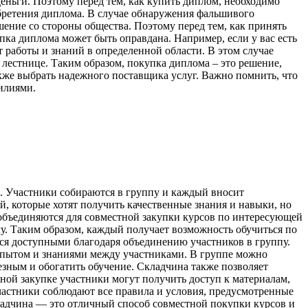
еньги. Поэтому перед тем, как купить диплом, необходимо
бретения диплома. В случае обнаружения фальшивого
шение со стороны общества. Поэтому перед тем, как принять
пка диплома может быть оправдана. Например, если у вас есть
 работы и знаний в определенной области. В этом случае
лестнице. Таким образом, покупка диплома – это решение,
акже выбрать надежного поставщика услуг. Важно помнить, что
илиями.
. Участники собираются в группу и каждый вносит
й, которые хотят получить качественные знания и навыки, но
 объединяются для совместной закупки курсов по интересующей
у. Таким образом, каждый получает возможность обучиться по
тся доступными благодаря объединению участников в группу.
 опытом и знаниями между участниками. В группе можно
езным и обогатить обучение. Складчина также позволяет
тной закупке участники могут получить доступ к материалам,
Участники соблюдают все правила и условия, предусмотренные
кладчина — это отличный способ совместной покупки курсов и