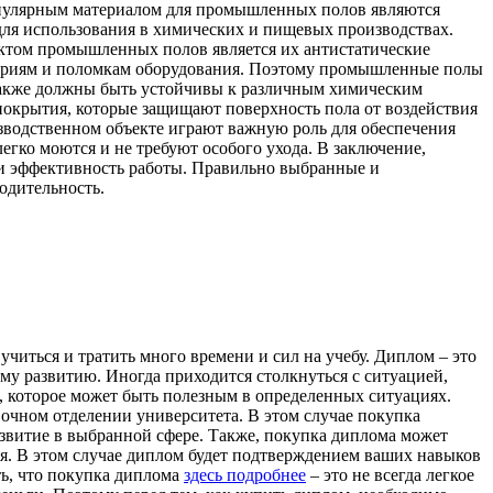
опулярным материалом для промышленных полов являются
ля использования в химических и пищевых производствах.
ктом промышленных полов является их антистатические
ариям и поломкам оборудования. Поэтому промышленные полы
также должны быть устойчивы к различным химическим
 покрытия, которые защищают поверхность пола от воздействия
зводственном объекте играют важную роль для обеспечения
ко моются и не требуют особого ухода. В заключение,
 и эффективность работы. Правильно выбранные и
одительность.
учиться и тратить много времени и сил на учебу. Диплом – это
му развитию. Иногда приходится столкнуться с ситуацией,
, которое может быть полезным в определенных ситуациях.
 очном отделении университета. В этом случае покупка
звитие в выбранной сфере. Также, покупка диплома может
ия. В этом случае диплом будет подтверждением ваших навыков
ть, что покупка диплома
здесь подробнее
– это не всегда легкое