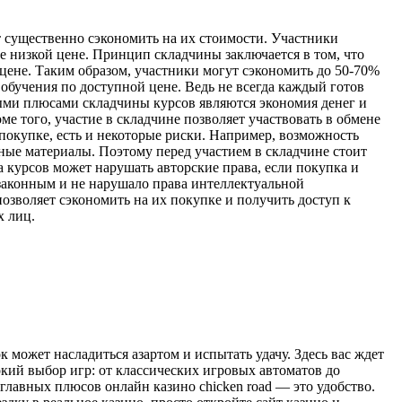
 существенно сэкономить на их стоимости. Участники
е низкой цене. Принцип складчины заключается в том, что
 цене. Таким образом, участники могут сэкономить до 50-70%
бучения по доступной цене. Ведь не всегда каждый готов
ыми плюсами складчины курсов являются экономия денег и
е того, участие в складчине позволяет участвовать в обмене
покупке, есть и некоторые риски. Например, возможность
ые материалы. Поэтому перед участием в складчине стоит
а курсов может нарушать авторские права, если покупка и
 законным и не нарушало права интеллектуальной
зволяет сэкономить на их покупке и получить доступ к
х лиц.
к может насладиться азартом и испытать удачу. Здесь вас ждет
кий выбор игр: от классических игровых автоматов до
главных плюсов онлайн казино chicken road — это удобство.