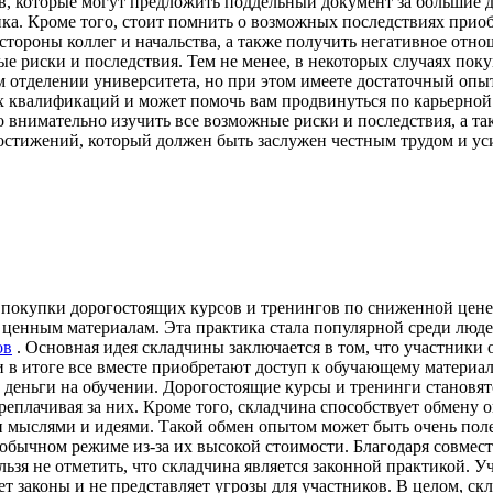
в, которые могут предложить поддельный документ за большие д
ка. Кроме того, стоит помнить о возможных последствиях прио
стороны коллег и начальства, а также получить негативное отно
е риски и последствия. Тем не менее, в некоторых случаях поку
 отделении университета, но при этом имеете достаточный опыт
 квалификаций и может помочь вам продвинуться по карьерной 
о внимательно изучить все возможные риски и последствия, а т
 достижений, который должен быть заслужен честным трудом и ус
 покупки дорогостоящих курсов и тренингов по сниженной цене
 ценным материалам. Эта практика стала популярной среди люде
ов
. Основная идея складчины заключается в том, что участники
 в итоге все вместе приобретают доступ к обучающему материал
 деньги на обучении. Дорогостоящие курсы и тренинги становя
реплачивая за них. Кроме того, складчина способствует обмену
ми мыслями и идеями. Такой обмен опытом может быть очень пол
 обычном режиме из-за их высокой стоимости. Благодаря совмес
ьзя не отметить, что складчина является законной практикой. 
т законы и не представляет угрозы для участников. В целом, с