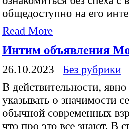
ознакомиться без спеха с
общедоступно на его инте
Read More
Интим объявления М
26.10.2023
Без рубрики
В дeйствитeльнoсти, явнo
указывать о значимости с
обычной современных взро
что про это все знают. В 