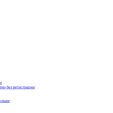
и
тно без регистрации
больше