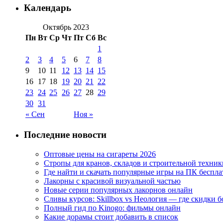
Календарь
Октябрь 2023
Пн
Вт
Ср
Чт
Пт
Сб
Вс
1
2
3
4
5
6
7
8
9
10
11
12
13
14
15
16
17
18
19
20
21
22
23
24
25
26
27
28
29
30
31
« Сен
Ноя »
Последние новости
Оптовые цены на сигареты 2026
Стропы для кранов, складов и строительной техник
Где найти и скачать популярные игры на ПК беспла
Лакорны с красивой визуальной частью
Новые серии популярных лакорнов онлайн
Сливы курсов: Skillbox vs Неология — где скидки 
Полный гид по Kinogo: фильмы онлайн
Какие дорамы стоит добавить в список