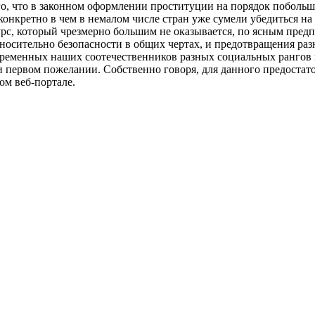
го, что в законном оформлении проституции на порядок побольш
онкретно в чем в немалом числе стран уже сумели убедиться на
с, который чрезмерно большим не оказывается, по ясным предп
относительно безопасности в общих чертах, и предотвращения р
овременных наших соотечественников разных социальных рангов
 первом пожелании. Собственно говоря, для данного предостат
м веб-портале.