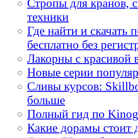
Стропы для кранов, 
техники
Где найти и скачать
бесплатно без регист
Лакорны с красивой 
Новые серии популяр
Сливы курсов: Skillb
больше
Полный гид по Kino
Какие дорамы стоит 