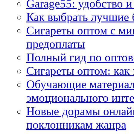
Garage55: удобство и
Как выбрать лучшие 
Сигареты оптом с ми
предоплаты
Полный гид по оптов
Сигареты оптом: как
Обучающие материал
эмоционального инте
Новые дорамы онлайн
поклонникам жанра