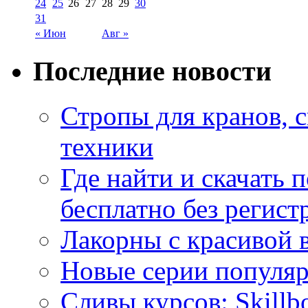
24
25
26
27
28
29
30
31
« Июн
Авг »
Последние новости
Стропы для кранов, 
техники
Где найти и скачать
бесплатно без регист
Лакорны с красивой 
Новые серии популяр
Сливы курсов: Skillb