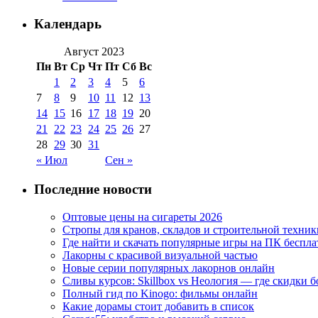
Календарь
Август 2023
Пн
Вт
Ср
Чт
Пт
Сб
Вс
1
2
3
4
5
6
7
8
9
10
11
12
13
14
15
16
17
18
19
20
21
22
23
24
25
26
27
28
29
30
31
« Июл
Сен »
Последние новости
Оптовые цены на сигареты 2026
Стропы для кранов, складов и строительной техник
Где найти и скачать популярные игры на ПК беспла
Лакорны с красивой визуальной частью
Новые серии популярных лакорнов онлайн
Сливы курсов: Skillbox vs Неология — где скидки 
Полный гид по Kinogo: фильмы онлайн
Какие дорамы стоит добавить в список