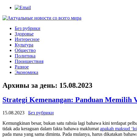
Без рубрики
Здоровье
Интересное
Культура
Общество
Политика
Проишествия
Разное
Экономика
Архивы за день:
15.08.2023
Strategi Kemenangan: Panduan Memilih 
15.08.2023
Без рубрики
Kemungkinan besar, bukan satu rahsia lagi bahawa kini terdapat pel
tidak ada keraguan dalam fakta bahawa maklumat
apakah maksud ‘lok
pada masa yang sama diminta. Pada mulanya, harus dikatakan baha