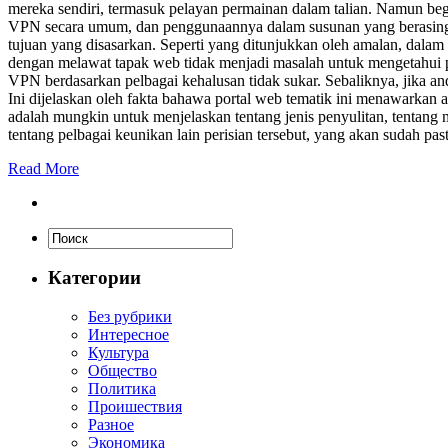
mereka sendiri, termasuk pelayan permainan dalam talian. Namun beg
VPN secara umum, dan penggunaannya dalam susunan yang berasingan
tujuan yang disasarkan. Seperti yang ditunjukkan oleh amalan, dalam
dengan melawat tapak web tidak menjadi masalah untuk mengetahui pe
VPN berdasarkan pelbagai kehalusan tidak sukar. Sebaliknya, jika 
Ini dijelaskan oleh fakta bahawa portal web tematik ini menawarkan a
adalah mungkin untuk menjelaskan tentang jenis penyulitan, tentan
tentang pelbagai keunikan lain perisian tersebut, yang akan sudah past
Read More
Категории
Без рубрики
Интересное
Культура
Общество
Политика
Проишествия
Разное
Экономика