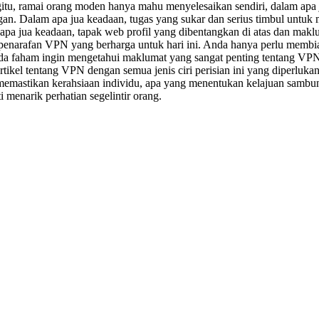
itu, ramai orang moden hanya mahu menyelesaikan sendiri, dalam apa j
. Dalam apa jua keadaan, tugas yang sukar dan serius timbul untuk 
 apa jua keadaan, tapak web profil yang dibentangkan di atas dan mak
narafan VPN yang berharga untuk hari ini. Anda hanya perlu membiasa
anda faham ingin mengetahui maklumat yang sangat penting tentang VP
rtikel tentang VPN dengan semua jenis ciri perisian ini yang diperluk
g memastikan kerahsiaan individu, apa yang menentukan kelajuan samb
i menarik perhatian segelintir orang.