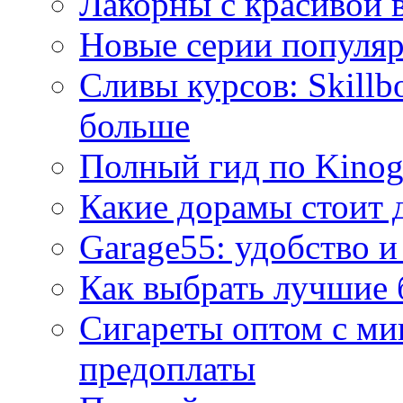
Лакорны с красивой 
Новые серии популяр
Сливы курсов: Skillb
больше
Полный гид по Kino
Какие дорамы стоит 
Garage55: удобство и
Как выбрать лучшие 
Сигареты оптом с ми
предоплаты