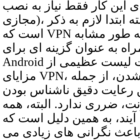
برای این کار فقط نیاز به نصب VPN ( خصوصی
مجازی)، نرم افزار تخصصی دارید. البته ابتدا لازم به ذکر
است که VPN هم اکنون برای مک و ویندوز به طور مشابه
همراه به عنوان گزینه ای برای
Android در دسترس است. در لیست لیست عظیمی از
مزایای VPN، توجه به توانایی غلبه بر مسدود شدن، از جمله
ین رعایت دقیق ناشناس بودن
در اینترنت، ضرری ندارد. البته، همه VPN  از
یند، به همین دلیل است که
اعث نگرانی های زیادی می