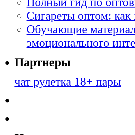
Полный гид по оптов
Сигареты оптом: как
Обучающие материал
эмоционального инте
Партнеры
чат рулетка 18+ пары