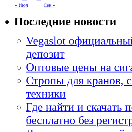
« Июл
Сен »
Последние новости
Vegaslot официальны
депозит
Оптовые цены на сиг
Стропы для кранов, 
техники
Где найти и скачать
бесплатно без регист