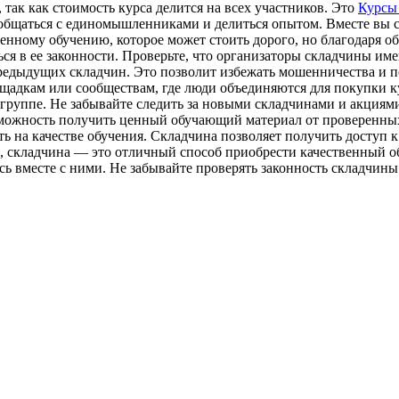
ак как стоимость курса делится на всех участников. Это
Курсы
 общаться с единомышленниками и делиться опытом. Вместе вы с
твенному обучению, которое может стоить дорого, но благодаря
ься в ее законности. Проверьте, что организаторы складчины им
редыдущих складчин. Это позволит избежать мошенничества и 
щадкам или сообществам, где люди объединяются для покупки к
 группе. Не забывайте следить за новыми складчинами и акциям
возможность получить ценный обучающий материал от проверенны
ть на качестве обучения. Складчина позволяет получить доступ к
, складчина — это отличный способ приобрести качественный о
ь вместе с ними. Не забывайте проверять законность складчин