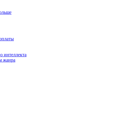
больше
доплаты
о интеллекта
м жанра