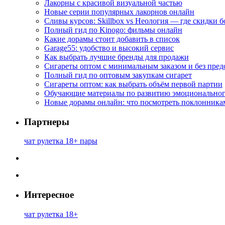
Лакорны с красивой визуальной частью
Новые серии популярных лакорнов онлайн
Сливы курсов: Skillbox vs Неология — где скидки 
Полный гид по Kinogo: фильмы онлайн
Какие дорамы стоит добавить в список
Garage55: удобство и высокий сервис
Как выбрать лучшие бренды для продажи
Сигареты оптом с минимальным заказом и без пре
Полный гид по оптовым закупкам сигарет
Сигареты оптом: как выбрать объём первой партии
Обучающие материалы по развитию эмоциональног
Новые дорамы онлайн: что посмотреть поклонника
Партнеры
чат рулетка 18+ пары
Интересное
чат рулетка 18+