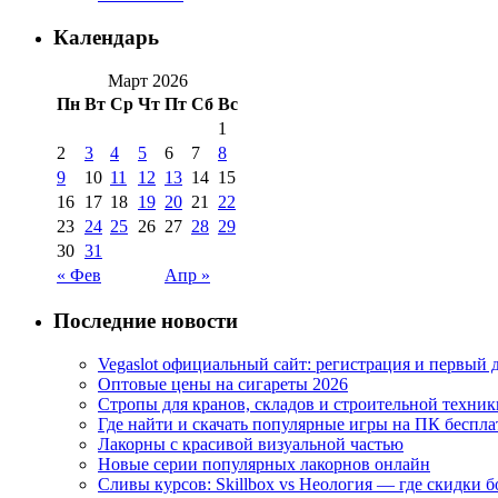
Календарь
Март 2026
Пн
Вт
Ср
Чт
Пт
Сб
Вс
1
2
3
4
5
6
7
8
9
10
11
12
13
14
15
16
17
18
19
20
21
22
23
24
25
26
27
28
29
30
31
« Фев
Апр »
Последние новости
Vegaslot официальный сайт: регистрация и первый 
Оптовые цены на сигареты 2026
Стропы для кранов, складов и строительной техник
Где найти и скачать популярные игры на ПК беспла
Лакорны с красивой визуальной частью
Новые серии популярных лакорнов онлайн
Сливы курсов: Skillbox vs Неология — где скидки 