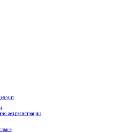
депозит
и
тно без регистрации
больше