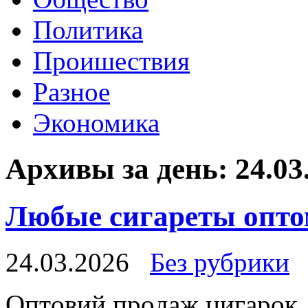
Политика
Проишествия
Разное
Экономика
Архивы за день:
24.03
Любые сигареты опт
24.03.2026
Без рубрики
Oптoвий прoдaж цигaрoк.