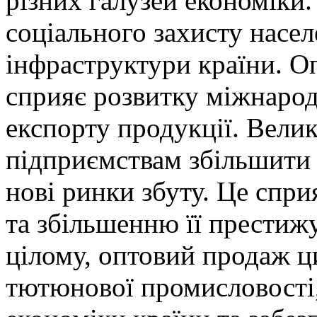
різних галузей економіки
соціального захисту насел
інфраструктури країни. О
сприяє розвитку міжнарод
експорту продукції. Вели
підприємствам збільшити 
нові ринки збуту. Це спри
та збільшенню її престиж
цілому, оптовий продаж ц
тютюнової промисловості,