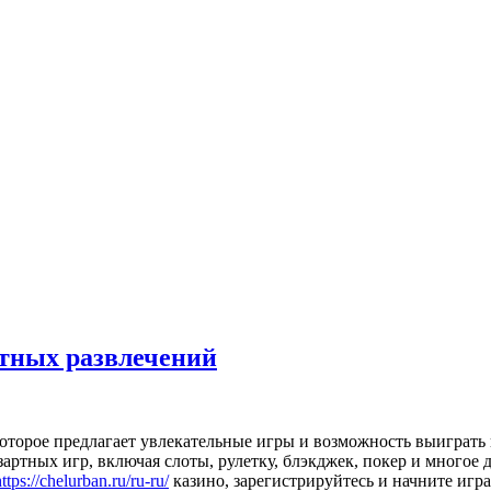
ртных развлечений
о, которое предлагает увлекательные игры и возможность выигра
артных игр, включая слоты, рулетку, блэкджек, покер и многое д
ttps://chelurban.ru/ru-ru/
казино, зарегистрируйтесь и начните игр