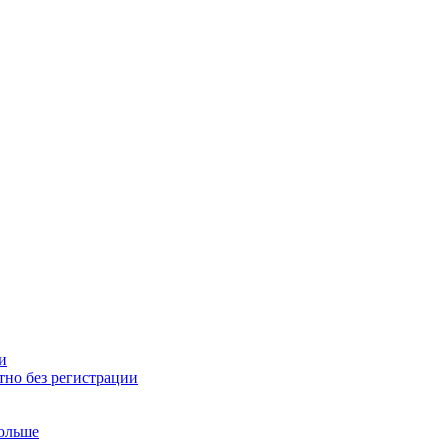
и
тно без регистрации
больше