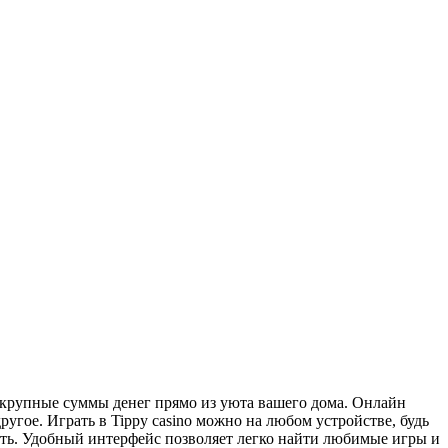
ть крупные суммы денег прямо из уюта вашего дома. Онлайн
ругое. Играть в Tippy casino можно на любом устройстве, будь
ать. Удобный интерфейс позволяет легко найти любимые игры и