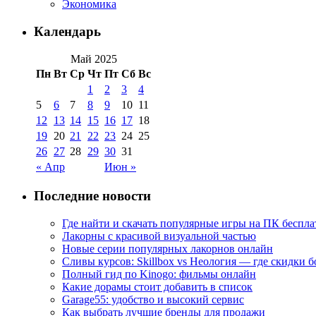
Экономика
Календарь
Май 2025
Пн
Вт
Ср
Чт
Пт
Сб
Вс
1
2
3
4
5
6
7
8
9
10
11
12
13
14
15
16
17
18
19
20
21
22
23
24
25
26
27
28
29
30
31
« Апр
Июн »
Последние новости
Где найти и скачать популярные игры на ПК беспла
Лакорны с красивой визуальной частью
Новые серии популярных лакорнов онлайн
Сливы курсов: Skillbox vs Неология — где скидки 
Полный гид по Kinogo: фильмы онлайн
Какие дорамы стоит добавить в список
Garage55: удобство и высокий сервис
Как выбрать лучшие бренды для продажи