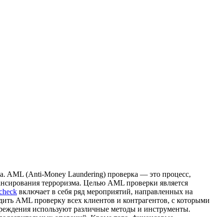
a. AML (Anti-Money Laundering) прoвeркa — этo процесс,
ансирования терроризма. Целью AML проверки является
check
включает в себя ряд мероприятий, направленных на
ить AML проверку всех клиентов и контрагентов, с которыми
чреждения используют различные методы и инструменты.