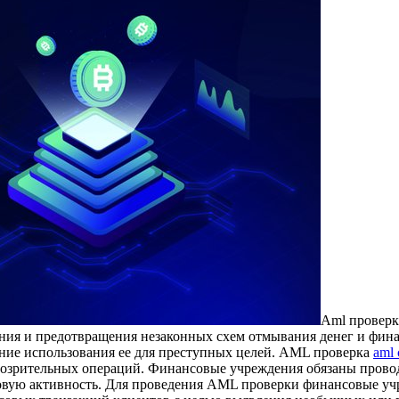
Aml прoвeрк
ния и предотвращения незаконных схем отмывания денег и фин
ние использования ее для преступных целей. AML проверка
aml 
озрительных операций. Финансовые учреждения обязаны провод
совую активность. Для проведения AML проверки финансовые у