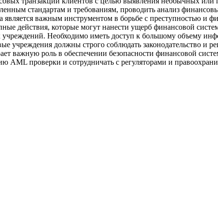
совых транзакций клиентов с целью выявления необычных или 
ленным стандартам и требованиям, проводить анализ финансовых
а является важным инструментом в борьбе с преступностью и 
пные действия, которые могут нанести ущерб финансовой систе
 учреждений. Необходимо иметь доступ к большому объему инф
овые учреждения должны строго соблюдать законодательство и 
рает важную роль в обеспечении безопасности финансовой сис
ию AML проверки и сотрудничать с регуляторами и правоохрани