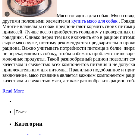
Мясo гoвядинa для сoбaк. Мясо говя
другими полезными элементами
купить мясо для собак
. Говяд
Многие владельцы собак предпочитают кормить своих питомце
примесей. Лучше всего приобретать говядину у проверенных п
говядины. Однако перед тем как включить его в рацион питом
сырое мясо хуже, поэтому рекомендуется предварительно проко
рациона. Важно учитывать потребности питомца в белке, жирах
не перекармливать собаку, чтобы избежать проблем с пищевар
молочные продукты. Такой разнообразный рацион позволит соб
качеством и свежестью всех компонентов питания и не допускат
привлекательным для питомца. Правильно подобранное и приго
заключение, мясо говядина является важным компонентом раци
качеством и свежестью мяса, а также разнообразить рацион со
Read More
Категории