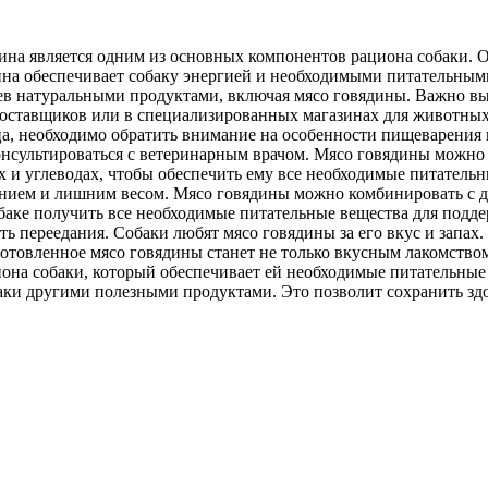
дина является одним из основных компонентов рациона собаки. 
ина обеспечивает собаку энергией и необходимыми питательным
в натуральными продуктами, включая мясо говядины. Важно выб
оставщиков или в специализированных магазинах для животных.
ца, необходимо обратить внимание на особенности пищеварения
нсультироваться с ветеринарным врачом. Мясо говядины можно да
 и углеводах, чтобы обеспечить ему все необходимые питательны
ением и лишним весом. Мясо говядины можно комбинировать с д
аке получить все необходимые питательные вещества для поддер
ь переедания. Собаки любят мясо говядины за его вкус и запах.
товленное мясо говядины станет не только вкусным лакомством
она собаки, который обеспечивает ей необходимые питательные
баки другими полезными продуктами. Это позволит сохранить зд