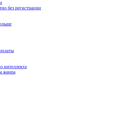
и
тно без регистрации
больше
доплаты
о интеллекта
м жанра