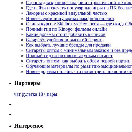
Стропы для кранов, складов и строительной техник
Где найти и скачать популярные игры на ПК беспла
Лакорны с красивой визуальной частью
Новые серии популярных лакорнов онлайн
Сливы курсов: Skillbox vs Неология — где скидки 
Полный гид по Kinogo: фильмы онлайн
Какие дорамы стоит добавить в список
Garage55: удобство и высокий сервис
Как выбрать лучшие бренды для продажи
Сигареты оптом с минимальным заказом и без пре
Полный гид по оптовым закупкам сигарет
Сигареты оптом: как выбрать объём первой партии
Обучающие материалы по развитию эмоциональног
Новые дорамы онлайн: что посмотреть поклонника
Партнеры
чат рулетка 18+ пары
Интересное