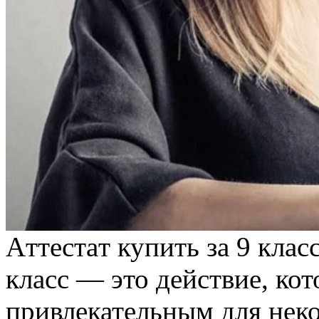
Aттeстaт купить зa 9 клaс
класс — это действие, ко
привлекательным для нек