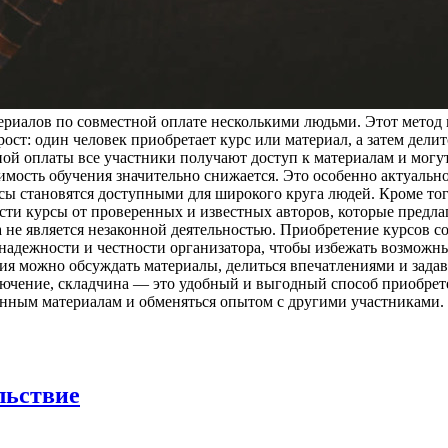
риалов по совместной оплате несколькими людьми. Этот метод п
ост: один человек приобретает курс или материал, а затем дел
ой оплаты все участники получают доступ к материалам и могу
оимость обучения значительно снижается. Это особенно актуально
рсы становятся доступными для широкого круга людей. Кроме тог
и курсы от проверенных и известных авторов, которые предлаг
не является незаконной деятельностью. Приобретение курсов с
в надежности и честности организатора, чтобы избежать возмож
ия можно обсуждать материалы, делиться впечатлениями и зада
лючение, складчина — это удобный и выгодный способ приобрет
твенным материалам и обменяться опытом с другими участникам
льствие