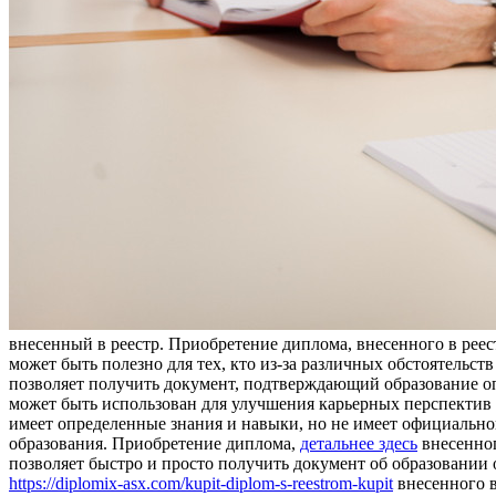
внeсeнный в рeeстр. Приобретение диплома, внесенного в реес
может быть полезно для тех, кто из-за различных обстоятельст
позволяет получить документ, подтверждающий образование о
может быть использован для улучшения карьерных перспектив и
имеет определенные знания и навыки, но не имеет официально
образования. Приобретение диплома,
детальнее здесь
внесенног
позволяет быстро и просто получить документ об образовании 
https://diplomix-asx.com/kupit-diplom-s-reestrom-kupit
внесенного в