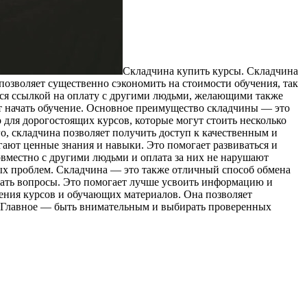
Склaдчинa купить курсы. Склaдчинa
озволяет существенно сэкономить на стоимости обучения, так
ится ссылкой на оплату с другими людьми, желающими также
т начать обучение. Основное преимущество складчины — это
 для дорогостоящих курсов, которые могут стоить несколько
о, складчина позволяет получить доступ к качественным и
ают ценные знания и навыки. Это помогает развиваться и
овместно с другими людьми и оплата за них не нарушают
ных проблем. Складчина — это также отличный способ обмена
вать вопросы. Это помогает лучше усвоить информацию и
ения курсов и обучающих материалов. Она позволяет
и. Главное — быть внимательным и выбирать проверенных