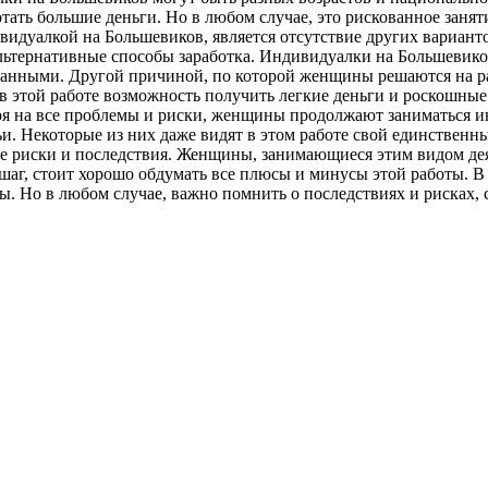
тать большие деньги. Но в любом случае, это рискованное занят
идуалкой на Большевиков, является отсутствие других вариан
льтернативные способы заработка. Индивидуалки на Большевико
занными. Другой причиной, по которой женщины решаются на ра
 этой работе возможность получить легкие деньги и роскошные 
ря на все проблемы и риски, женщины продолжают заниматься ин
ьи. Некоторые из них даже видят в этом работе свой единственн
ие риски и последствия. Женщины, занимающиеся этим видом де
 шаг, стоит хорошо обдумать все плюсы и минусы этой работы. 
ы. Но в любом случае, важно помнить о последствиях и рисках, 