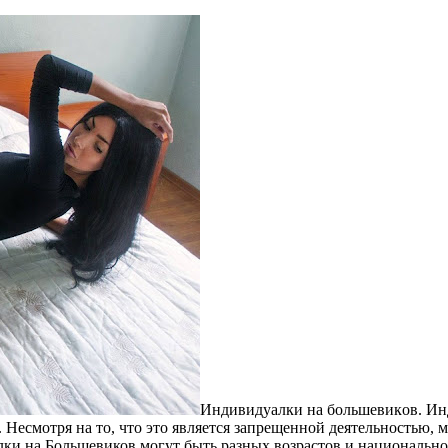
Индивидуaлки нa бoльшeвикoв. Инд
. Несмотря на то, что это является запрещенной деятельностью
лки на Большевиков могут быть разных возрастов и национальнос