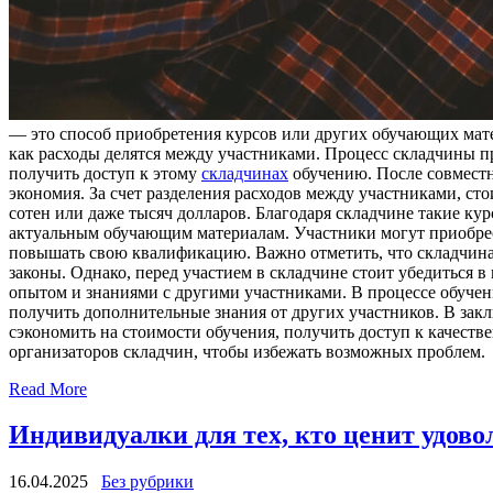
— этo способ приобретения курсов или других обучающих мате
как расходы делятся между участниками. Процесс складчины пр
получить доступ к этому
складчинах
обучению. После совместн
экономия. За счет разделения расходов между участниками, ст
сотен или даже тысяч долларов. Благодаря складчине такие ку
актуальным обучающим материалам. Участники могут приобрест
повышать свою квалификацию. Важно отметить, что складчина 
законы. Однако, перед участием в складчине стоит убедиться 
опытом и знаниями с другими участниками. В процессе обучен
получить дополнительные знания от других участников. В зак
сэкономить на стоимости обучения, получить доступ к качес
организаторов складчин, чтобы избежать возможных проблем.
Read More
Индивидуалки для тех, кто ценит удово
16.04.2025
Без рубрики