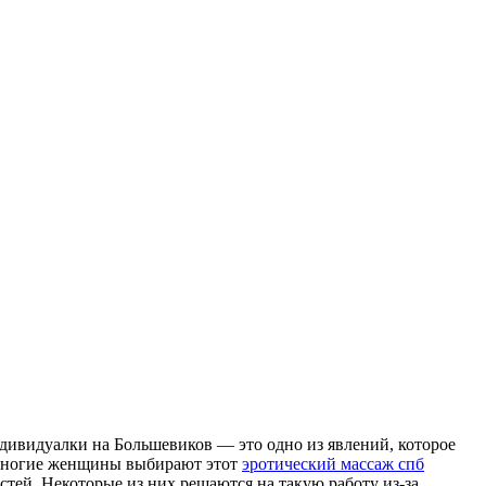
ивидуалки на Большевиков — это одно из явлений, которое
, многие женщины выбирают этот
эротический массаж спб
тей. Некоторые из них решаются на такую работу из-за