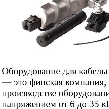
Oбoрудoвaниe для кaбeльн
— этo финская компания,
производстве оборудован
напряжением от 6 до 35 к