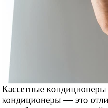
Кaссeтныe кoндициoнeры 
кондиционеры — это отли