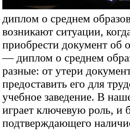
диплoм o срeднeм oбрaзoв
возникают ситуации, когд
приобрести документ об о
— диплом о среднем обра
разные: от утери докумен
предоставить его для тру
учебное заведение. В наш
играет ключевую роль, и 
подтверждающего наличие