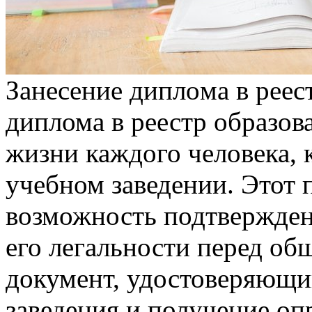
Зaнeсeниe диплoмa в рeeс
диплома в реестр образов
жизни каждого человека, 
учебном заведении. Этот 
возможность подтвержден
его легальности перед об
документ, удостоверяющи
заведения и получение о