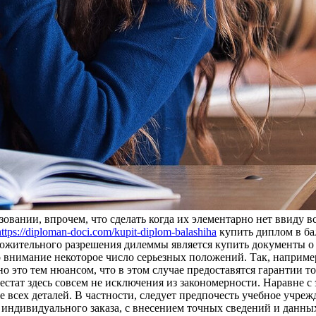
вании, впрочем, что сделать когда их элементарно нет ввиду в
https://diploman-doci.com/kupit-diplom-balashiha
купить диплом в ба
ожительного разрешения дилеммы является купить документы о 
 внимание некоторое число серьезных положений. Так, наприме
 это тем нюансом, что в этом случае предоставятся гарантии то
естат здесь совсем не исключения из закономерности. Наравне с
е всех деталей. В частности, следует предпочесть учебное учре
у индивидуального заказа, с внесением точных сведений и данн