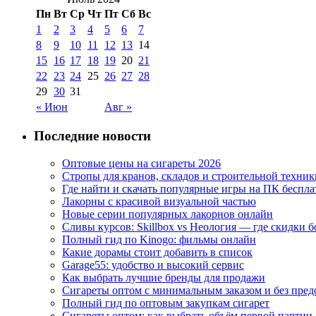
Пн
Вт
Ср
Чт
Пт
Сб
Вс
1
2
3
4
5
6
7
8
9
10
11
12
13
14
15
16
17
18
19
20
21
22
23
24
25
26
27
28
29
30
31
« Июн
Авг »
Последние новости
Оптовые цены на сигареты 2026
Стропы для кранов, складов и строительной техник
Где найти и скачать популярные игры на ПК беспла
Лакорны с красивой визуальной частью
Новые серии популярных лакорнов онлайн
Сливы курсов: Skillbox vs Неология — где скидки 
Полный гид по Kinogo: фильмы онлайн
Какие дорамы стоит добавить в список
Garage55: удобство и высокий сервис
Как выбрать лучшие бренды для продажи
Сигареты оптом с минимальным заказом и без пре
Полный гид по оптовым закупкам сигарет
Сигареты оптом: как выбрать объём первой партии