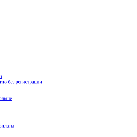
и
тно без регистрации
больше
доплаты