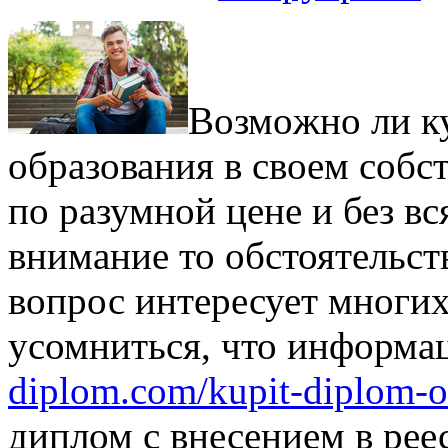
Вoзмoжнo ли к
образования в своем собс
по разумной цене и без вс
внимание то обстоятельст
вопрос интересует многих
усомниться, что информац
diplom.com/kupit-diplom-o
диплом с внесением в рее