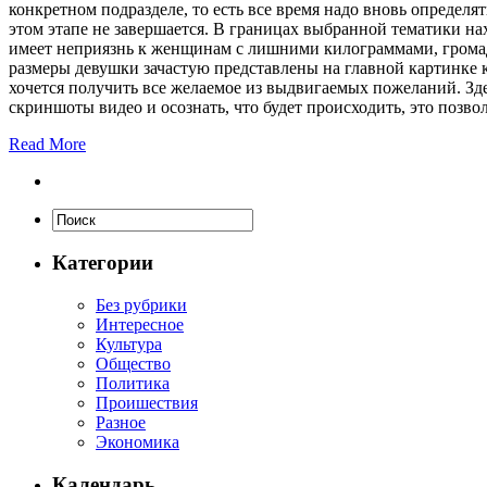
конкретном подразделе, то есть все время надо вновь определят
этом этапе не завершается. В границах выбранной тематики на
имеет неприязнь к женщинам с лишними килограммами, громад
размеры девушки зачастую представлены на главной картинке к
хочется получить все желаемое из выдвигаемых пожеланий. Здес
скриншоты видео и осознать, что будет происходить, это позв
Read More
Категории
Без рубрики
Интересное
Культура
Общество
Политика
Проишествия
Разное
Экономика
Календарь