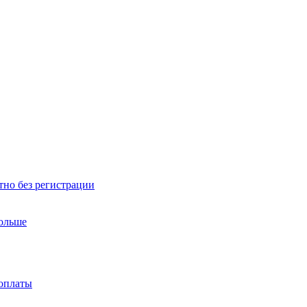
тно без регистрации
больше
доплаты