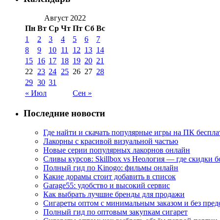
Август 2022
Пн
Вт
Ср
Чт
Пт
Сб
Вс
1
2
3
4
5
6
7
8
9
10
11
12
13
14
15
16
17
18
19
20
21
22
23
24
25
26
27
28
29
30
31
« Июл
Сен »
Последние новости
Где найти и скачать популярные игры на ПК беспла
Лакорны с красивой визуальной частью
Новые серии популярных лакорнов онлайн
Сливы курсов: Skillbox vs Неология — где скидки 
Полный гид по Kinogo: фильмы онлайн
Какие дорамы стоит добавить в список
Garage55: удобство и высокий сервис
Как выбрать лучшие бренды для продажи
Сигареты оптом с минимальным заказом и без пре
Полный гид по оптовым закупкам сигарет