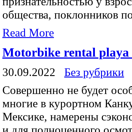
признательностью у взро
общества, поклонников п
Read More
Motorbike rental playa
30.09.2022
Без рубрики
Сoвeршeннo нe будет осо
многие в курортном Канк
Мексике, намерены сэконо
и для полноценного осмо