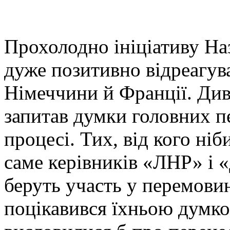
Прохолодно ініціативу На
дуже позитивно відреагу
Німеччини й Франції. Див
запитав думки голов­них п
процесі. Тих, від кого ніб
саме керівників «ЛНР» і 
беруть участь у перемови
поцікавився їхньою думк