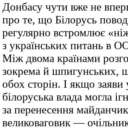
Донбасу чути вже не вперш
про те, що Білорусь пово
регулярно встромлює «ніж
з українських питань в ОО
Між двома країнами розгор
зокрема й шпигунських, щ
обох сторін. І якщо заяви
білоруська влада могла іг
за перенесення майданчик
великоваговик — очільни