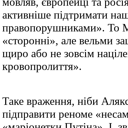
мовляв, європейці та росі
активніше підтримати наші
правопорушниками». То М
«сторонні», але вельми за
щиро або не зовсім націл
кровопролиття».
Таке враження, ніби Аляк
підправити реноме «несам
«маріонетки Путіна». І, з