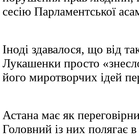
сесію Парламентської асам
Іноді здавалося, що від т
Лукашенки просто «знесло
його миротворчих ідей пе
Астана має як переговірн
Головний із них полягає в