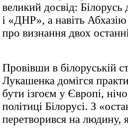
великий досвід: Білорусь 
і «ДНР», а навіть Абхазію
про визнання двох останні
Провівши в білоруській ст
Лукашенка домігся практи
бути ізгоєм у Європі, ніч
політиці Білорусі. З «ост
перетворився на людину, 