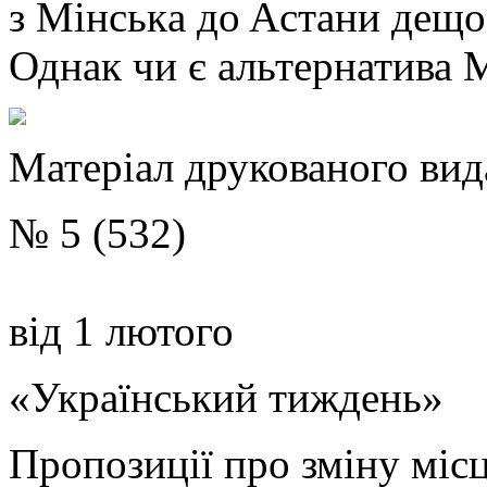
з Мінськa дo Aстaни дeщo
Однак чи є альтернатива 
Матеріал друкованого ви
№ 5 (532
)
від 1 лютого
«Український тиждень»
Пропозиції про зміну місц