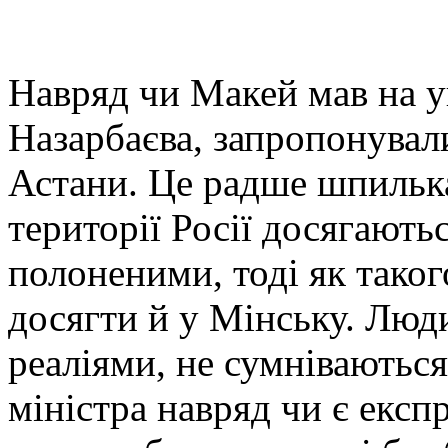
Навряд чи Макей мав на у
Назарбаєва, запропонувал
Астани. Це радше шпилька
території Росії досягають
полоненими, тоді як тако
досягти й у Мінську. Люди
реаліями, не сумніваютьс
міністра навряд чи є експ