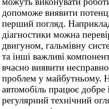
можуть виконувати роботи
допоможе виявити потенці
перший погляд. Наприкла
діагностики можна переві
двигуном, гальмівну сист
та інші важливі компонент
вчасно виявити несправно
проблем у майбутньому. Н
автомобіль працює добре і
регулярний технічний огл