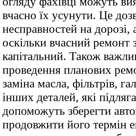
огляду фахівці можуть ви
вчасно їх усунути. Це доз
несправностей на дорозі, 
оскільки вчасний ремонт 
капітальний. Також важли
проведення планових ремо
заміна масла, фільтрів, г
інших деталей, які підляг
допоможуть зберегти автом
продовжити його термін е