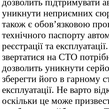
дозволить підтримувати а
уникнути неприємних сюрп
також є обов’язковою пр
технічного паспорту авто
реєстрації та експлуатаці
звертатися на СТО потрібн
дозволить уникнути серйо
зберегти його в гарному с
експлуатації. Не варто ві
оскільки це може призвес