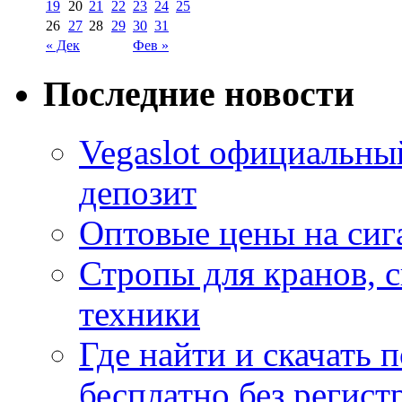
19
20
21
22
23
24
25
26
27
28
29
30
31
« Дек
Фев »
Последние новости
Vegaslot официальны
депозит
Оптовые цены на сиг
Стропы для кранов, 
техники
Где найти и скачать
бесплатно без регист