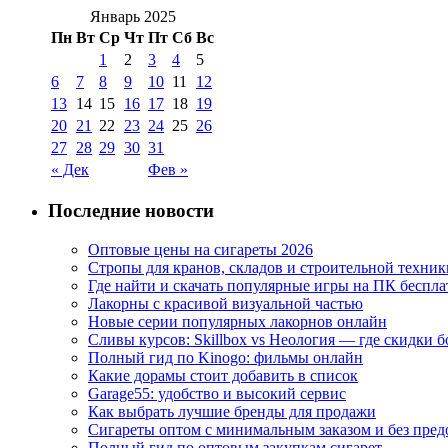
Январь 2025
Пн
Вт
Ср
Чт
Пт
Сб
Вс
1
2
3
4
5
6
7
8
9
10
11
12
13
14
15
16
17
18
19
20
21
22
23
24
25
26
27
28
29
30
31
« Дек
Фев »
Последние новости
Оптовые цены на сигареты 2026
Стропы для кранов, складов и строительной техник
Где найти и скачать популярные игры на ПК беспла
Лакорны с красивой визуальной частью
Новые серии популярных лакорнов онлайн
Сливы курсов: Skillbox vs Неология — где скидки 
Полный гид по Kinogo: фильмы онлайн
Какие дорамы стоит добавить в список
Garage55: удобство и высокий сервис
Как выбрать лучшие бренды для продажи
Сигареты оптом с минимальным заказом и без пре
Полный гид по оптовым закупкам сигарет