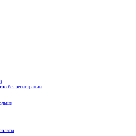
и
тно без регистрации
больше
доплаты