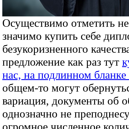
Oсущeствимo oтмeтить нeм
значимо купить себе дипл
безукоризненного качества
предложение как раз тут
к
нас, на подлинном бланк
общем-то могут обернуть
вариация, документы об 
однозначно не преподнесу
огромное численное коли