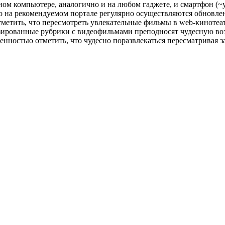
ном компьютере, аналогично и на любом гаджете, и смартфон (~
о на рекомендуемом портале регулярно осуществляются обновлен
метить, что пересмотреть увлекательные фильмы в web-кинотеа
изированные рубрики с видеофильмами преподносят чудесную во
енностью отметить, что чудесно поразвлекаться пересматривая 