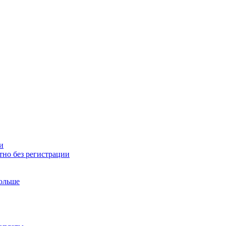
и
тно без регистрации
больше