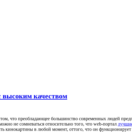
с высоким качеством
 том, что преобладающее большинство современных людей предпо
зможно не сомневаться относительно того, что web-портал
лучши
ть кинокартины в любой момент, оттого, что он функционирует 2