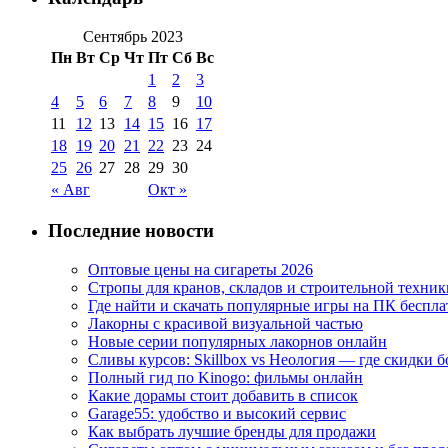
Сентябрь 2023
Пн
Вт
Ср
Чт
Пт
Сб
Вс
1
2
3
4
5
6
7
8
9
10
11
12
13
14
15
16
17
18
19
20
21
22
23
24
25
26
27
28
29
30
« Авг
Окт »
Последние новости
Оптовые цены на сигареты 2026
Стропы для кранов, складов и строительной техник
Где найти и скачать популярные игры на ПК беспла
Лакорны с красивой визуальной частью
Новые серии популярных лакорнов онлайн
Сливы курсов: Skillbox vs Неология — где скидки 
Полный гид по Kinogo: фильмы онлайн
Какие дорамы стоит добавить в список
Garage55: удобство и высокий сервис
Как выбрать лучшие бренды для продажи