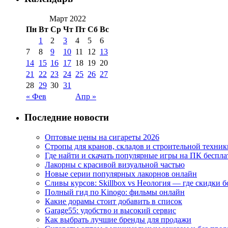
Март 2022
Пн
Вт
Ср
Чт
Пт
Сб
Вс
1
2
3
4
5
6
7
8
9
10
11
12
13
14
15
16
17
18
19
20
21
22
23
24
25
26
27
28
29
30
31
« Фев
Апр »
Последние новости
Оптовые цены на сигареты 2026
Стропы для кранов, складов и строительной техник
Где найти и скачать популярные игры на ПК беспла
Лакорны с красивой визуальной частью
Новые серии популярных лакорнов онлайн
Сливы курсов: Skillbox vs Неология — где скидки 
Полный гид по Kinogo: фильмы онлайн
Какие дорамы стоит добавить в список
Garage55: удобство и высокий сервис
Как выбрать лучшие бренды для продажи