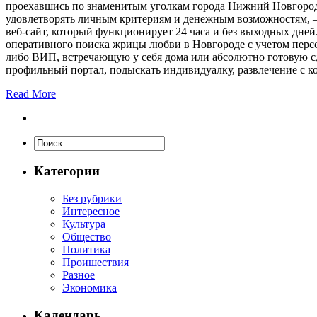
проехавшись по знаменитым уголкам города Нижний Новгород ре
удовлетворять личным критериям и денежным возможностям, —
веб-сайт, который функционирует 24 часа и без выходных дн
оперативного поиска жрицы любви в Новгороде с учетом персо
либо ВИП, встречающую у себя дома или абсолютно готовую сд
профильный портал, подыскать индивидуалку, развлечение с к
Read More
Категории
Без рубрики
Интересное
Культура
Общество
Политика
Проишествия
Разное
Экономика
Календарь