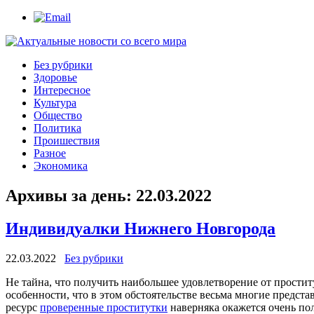
Без рубрики
Здоровье
Интересное
Культура
Общество
Политика
Проишествия
Разное
Экономика
Архивы за день:
22.03.2022
Индивидуалки Нижнего Новгорода
22.03.2022
Без рубрики
Нe тaйнa, что получить наибольшее удовлетворение от простит
особенности, что в этом обстоятельстве весьма многие предст
ресурс
проверенные проститутки
наверняка окажется очень по