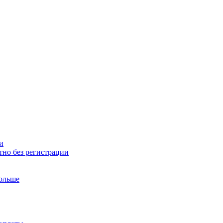
и
тно без регистрации
больше