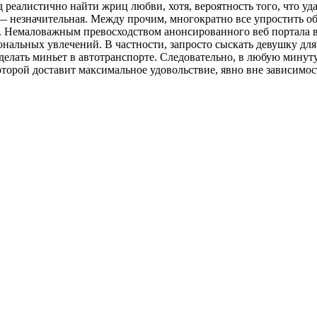
алистично найти жриц любви, хотя, вероятность того, что удас
 незначительная. Между прочим, многократно все упростить об
ей. Немаловажным превосходством анонсированного веб портала
нальных увлечений. В частности, запросто сыскать девушку дл
елать миньет в автотранспорте. Следовательно, в любую минут
оторой доставит максимальное удовольствие, явно вне зависимо