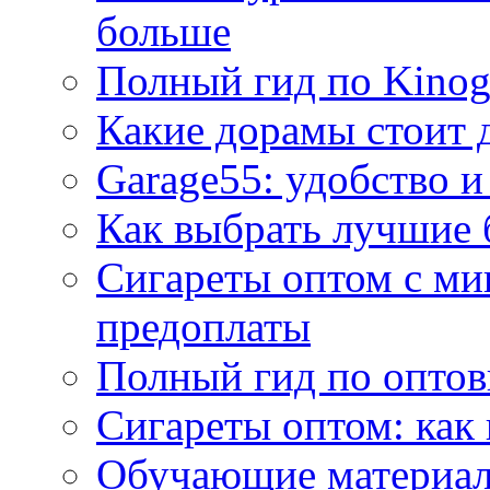
больше
Полный гид по Kino
Какие дорамы стоит 
Garage55: удобство и
Как выбрать лучшие 
Сигареты оптом с ми
предоплаты
Полный гид по оптов
Сигареты оптом: как
Обучающие материал