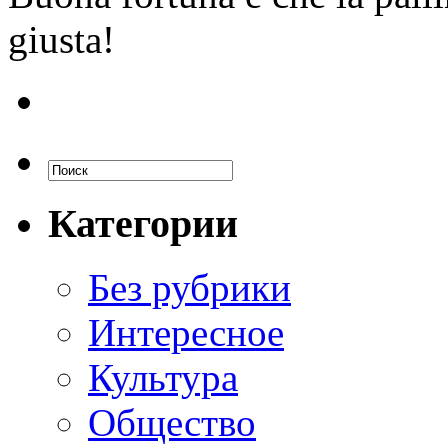
giusta!
Категории
Без рубрики
Интересное
Культура
Общество