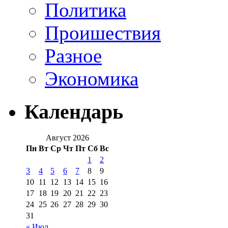
Политика
Проишествия
Разное
Экономика
Календарь
Август 2026
Пн
Вт
Ср
Чт
Пт
Сб
Вс
1
2
3
4
5
6
7
8
9
10
11
12
13
14
15
16
17
18
19
20
21
22
23
24
25
26
27
28
29
30
31
« Июл