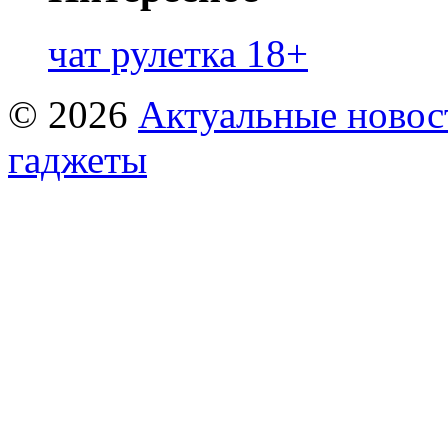
чат рулетка 18+
© 2026
Актуальные новост
гаджеты