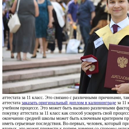
аттестата за 11 класс. Это связано с различными причинами, т
аттестата
заказать оригинальный диплом в калининграде
за 11 
учебном процессе. Это может быть вызвано различными фактор
покупку аттестата за 11 класс как способ ускорить свой процес
окончании средней школы может быть ключевым критерием при п
иметь серьезные последствия. Во-первых, человек, который пр
вторых, это может привести к потере доверия со стороны окр