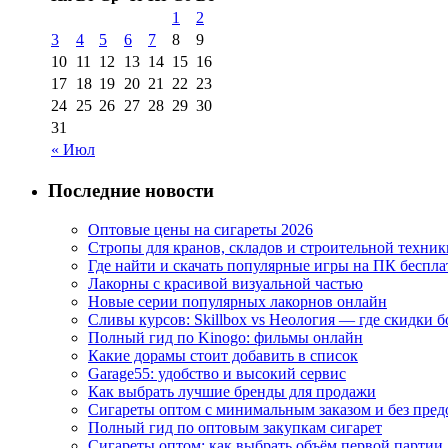
1
2
3
4
5
6
7
8
9
10
11
12
13
14
15
16
17
18
19
20
21
22
23
24
25
26
27
28
29
30
31
« Июл
Последние новости
Оптовые цены на сигареты 2026
Стропы для кранов, складов и строительной техник
Где найти и скачать популярные игры на ПК беспла
Лакорны с красивой визуальной частью
Новые серии популярных лакорнов онлайн
Сливы курсов: Skillbox vs Неология — где скидки 
Полный гид по Kinogo: фильмы онлайн
Какие дорамы стоит добавить в список
Garage55: удобство и высокий сервис
Как выбрать лучшие бренды для продажи
Сигареты оптом с минимальным заказом и без пре
Полный гид по оптовым закупкам сигарет
Сигареты оптом: как выбрать объём первой партии