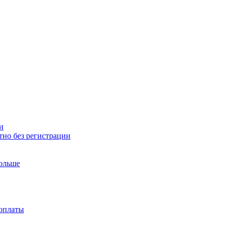
и
тно без регистрации
больше
доплаты