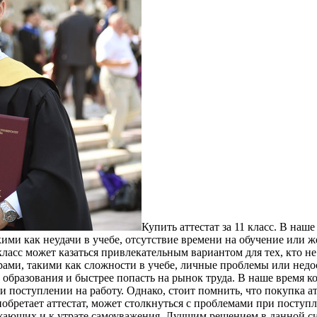
Купить aттeстaт зa 11 клaсс. В на
акими как неудачи в учебе, отсутствие времени на обучение или
класс может казаться привлекательным вариантом для тех, кто н
ами, такими как сложности в учебе, личные проблемы или недо
с образования и быстрее попасть на рынок труда. В наше время к
оступлении на работу. Однако, стоит помнить, что покупка атте
иобретает аттестат, может столкнуться с проблемами при поступ
ужающих и к утрате самоуважения. Лучшим решением в данной си