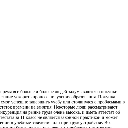
ше время все больше и больше людей задумываются о покупке
 желание ускорить процесс получения образования. Покупка
е смог успешно завершить учебу или столкнулся с проблемами в
статок времени на занятия. Некоторые люди рассматривают
онкуренция на рынке труда очень высока, и иметь аттестат об
стата за 11 класс не является законной практикой и может
лении в учебные заведения или при трудоустройстве. Во-
туации будет постараться решить проблемы, с которыми