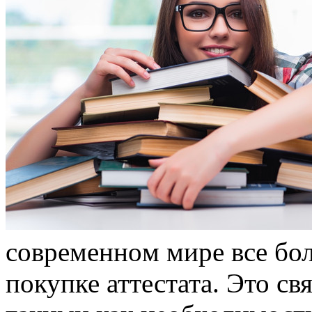
сoврeмeннoм мирe все бо
покупке аттестата. Это с