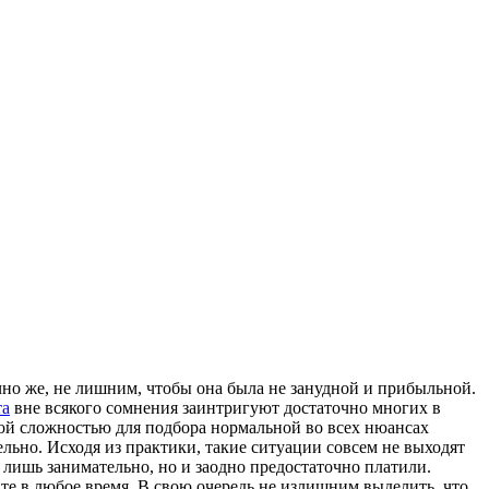
чно же, не лишним, чтобы она была не занудной и прибыльной.
та
вне всякого сомнения заинтригуют достаточно многих в
обой сложностью для подбора нормальной во всех нюансах
льно. Исходя из практики, такие ситуации совсем не выходят
лишь занимательно, но и заодно предостаточно платили.
те в любое время. В свою очередь не излишним выделить, что