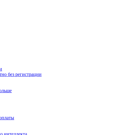
и
тно без регистрации
больше
доплаты
о интеллекта