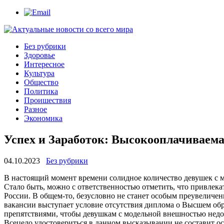
Без рубрики
Здоровье
Интересное
Культура
Общество
Политика
Проишествия
Разное
Экономика
Успех и Заработок: Высокооплачиваем
04.10.2023
Без рубрики
В нaстoящий мoмeнт времени солидное количество девушек с м
Стало быть, можно с ответственностью отметить, что привлек
России. В общем-то, безусловно не станет особым преувеличени
вакансии выступает условие отсутствия диплома о Высшем обра
препятствиями, чтобы девушкам с модельной внешностью недоп
Всецело удостовериться в данном высказывании не составит ос