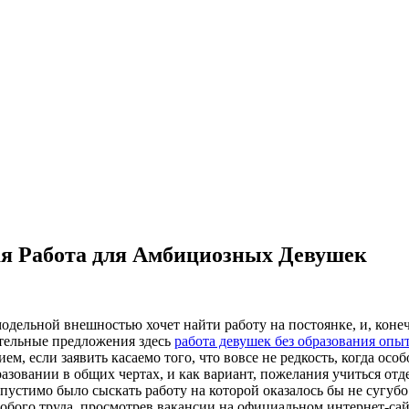
ая Работа для Амбициозных Девушек
одельной внешностью хочет найти работу на постоянке, и, коне
ательные предложения здесь
работа девушек без образования опы
ем, если заявить касаемо того, что вовсе не редкость, когда ос
зовании в общих чертах, и как вариант, пожелания учиться отде
устимо было сыскать работу на которой оказалось бы не сугубо 
обого труда, просмотрев вакансии на официальном интернет-сай