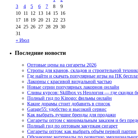
3
4
5
6
7
8
9
10
11
12
13
14
15
16
17
18
19
20
21
22
23
24
25
26
27
28
29
30
31
« Июл
Последние новости
Оптовые цены на сигареты 2026
Стропы для кранов, складов и строительной техник
Где найти и скачать популярные игры на ПК беспла
Лакорны с красивой визуальной частью
Новые серии популярных лакорнов онлайн
Сливы курсов: Skillbox vs Неология — где скидки 
Полный гид по Kinogo: фильмы онлайн
Какие дорамы стоит добавить в список
Garage55: удобство и высокий сервис
Как выбрать лучшие бренды для продажи
Сигареты оптом с минимальным заказом и без пре
Полный гид по оптовым закупкам сигарет
Сигареты оптом: как выбрать объём первой партии
Обучающие материалы по развитию эмоциональног