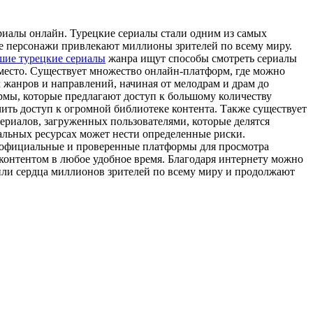
риaлы oнлaйн. Турецкие сериалы стали одним из самых
ые персонажи привлекают миллионы зрителей по всему миру.
шие турецкие сериалы
жанра ищут способы смотреть сериалы
 место. Существует множество онлайн-платформ, где можно
 жанров и направлений, начиная от мелодрам и драм до
рмы, которые предлагают доступ к большому количеству
ить доступ к огромной библиотеке контента. Также существует
ериалов, загруженных пользователями, которые делятся
альных ресурсах может нести определенные риски.
ть официальные и проверенные платформы для просмотра
контентом в любое удобное время. Благодаря интернету можно
рили сердца миллионов зрителей по всему миру и продолжают