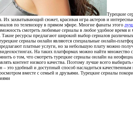
Турeцкиe сe
ы. Их захватывающий сюжет, красивая игра актеров и интересн
ериалов по телевизору в прямом эфире. Многие фанаты этого
луч
возможность смотреть любимые сериалы в любое удобное время и
о. Такие ресурсы предлагают широкий выбор сериалов различных
 турецкие сериалы онлайн являются специальные онлайн-платфо
редлагают платные услуги, но за небольшую плату можно получ
видеохостингах. На таких платформах можно найти множество с
нить о том, что смотреть турецкие сериалы онлайн на неофици
авлять контент низкого качества. Поэтому лучше всего выбира
н – это удобный и доступный способ насладиться качественным 
росмотром вместе с семьей и друзьями. Турецкие сериалы поко
риями