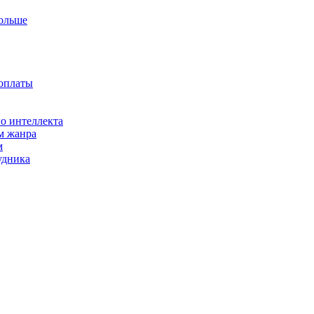
больше
доплаты
о интеллекта
м жанра
м
удника