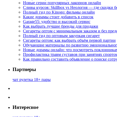
Новые серии популярных лакорнов онлайн
Сливы курсов: Skillbox vs Неология — где скидки 
Полный гид по Kinogo: фильмы онлайн
Какие дорамы стоит добавить в список
Garage55: удобство и высокий сервис
Как выбрать лучшие бренды для продажи
Сигареты оптом с минимальным заказом и без пре
Полный гид по оптовым закупкам сигарет
Сигареты оптом: как выбрать объём первой партии
Обучающие материалы по развитию эмоциональног
Новые дорамы онлайн: что посмотреть поклонника
Профилактика травм суставов при занятиях спорто
Как правильно составить объявление о поиске сотр
Партнеры
чат рулетка 18+ пары
Интересное