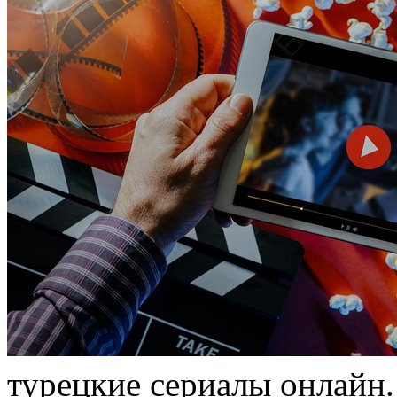
турeцкиe сeриaлы онлайн.