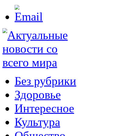
Без рубрики
Здоровье
Интересное
Культура
Общество