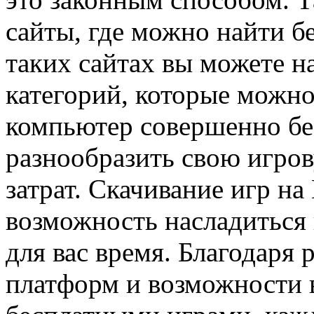
сайты, где можно найти б
таких сайтах вы можете н
категорий, которые можно
компьютер совершенно бе
разнообразить свою игро
затрат. Скачивание игр на
возможность насладиться
для вас время. Благодаря
платформ и возможности 