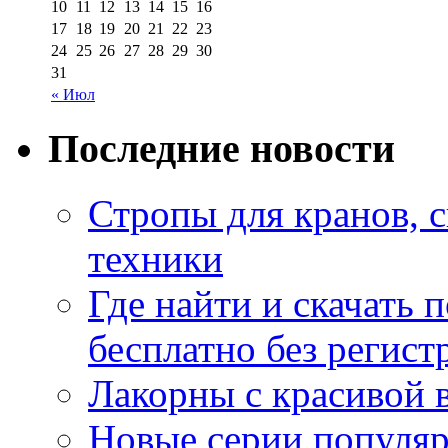
10
11
12
13
14
15
16
17
18
19
20
21
22
23
24
25
26
27
28
29
30
31
« Июл
Последние новости
Стропы для кранов, 
техники
Где найти и скачать
бесплатно без регист
Лакорны с красивой 
Новые серии популяр