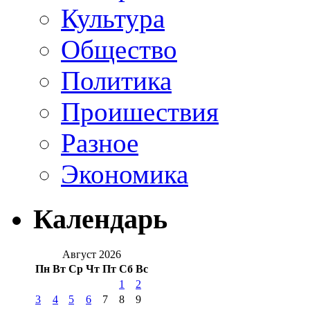
Культура
Общество
Политика
Проишествия
Разное
Экономика
Календарь
Август 2026
Пн
Вт
Ср
Чт
Пт
Сб
Вс
1
2
3
4
5
6
7
8
9