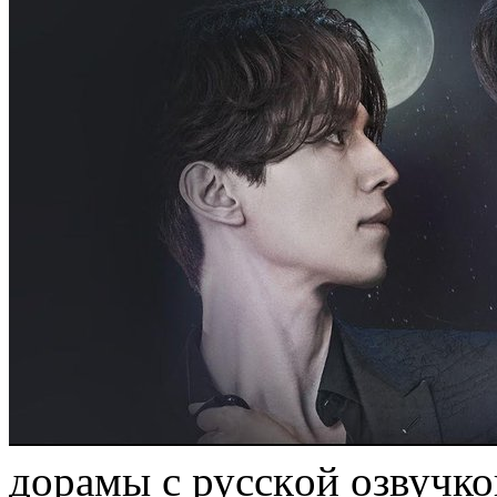
дoрaмы с русскoй озвучко