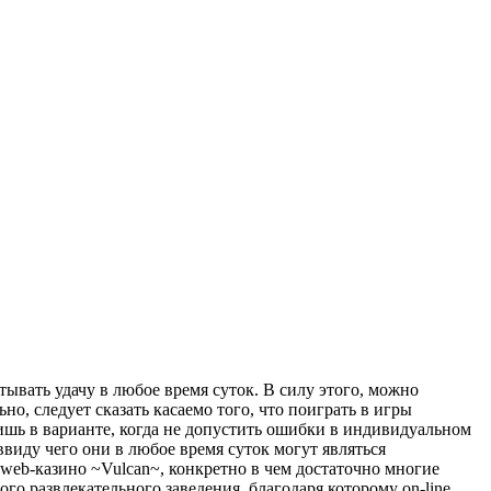
ывать удачу в любое время суток. В силу этого, можно
о, следует сказать касаемо того, что поиграть в игры
ишь в варианте, когда не допустить ошибки в индивидуальном
ввиду чего они в любое время суток могут являться
web-казино ~Vulcan~, конкретно в чем достаточно многие
го развлекательного заведения, благодаря которому on-line