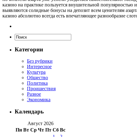
казино на практике пользуется внушительной популярностью и
выявляются солидные бонусы на депозит всем ценителям азарта
казино абсолютно всегда есть впечатляющее разнообразие слото
Категории
Без рубрики
Интересное
Культура
Общество
Политика
Проишествия
Разное
Экономика
Календарь
Август 2026
Пн
Вт
Ср
Чт
Пт
Сб
Вс
1
2