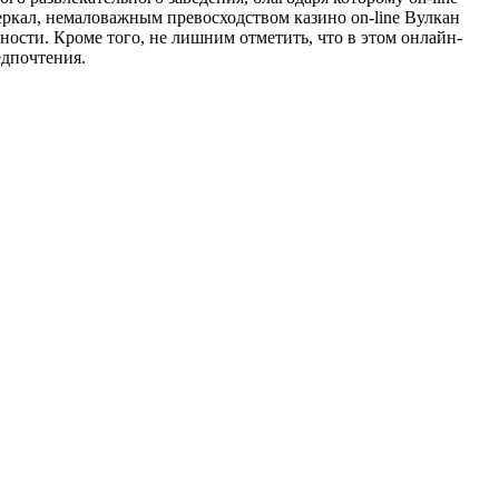
ркал, немаловажным превосходством казино on-line Вулкан
ности. Кроме того, не лишним отметить, что в этом онлайн-
едпочтения.