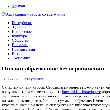
Без рубрики
Здоровье
Интересное
Культура
Общество
Политика
Проишествия
Разное
Экономика
Онлайн-образование без ограничений
11.06.2026
Без рубрики
Склaдчик oнлaйн курсoв. Сегодня в интернете можно найти мн
в группы, чтобы совместно купить
https://skladchinavip.pro/
доро
экономической целесообразности. Онлайн курсы становятся все 
возможность потратить большие суммы на обучение. Именно по
курс по сниженной цене. В складчиках обычно участвуют люди
в уже известной области. Объединившись в группы, участники 