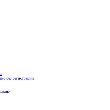
и
тно без регистрации
больше