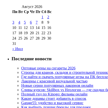
Август 2026
Пн
Вт
Ср
Чт
Пт
Сб
Вс
1
2
3
4
5
6
7
8
9
10
11
12
13
14
15
16
17
18
19
20
21
22
23
24
25
26
27
28
29
30
31
« Июл
Последние новости
Оптовые цены на сигареты 2026
Стропы для кранов, складов и строительной техник
Где найти и скачать популярные игры на ПК беспла
Лакорны с красивой визуальной частью
Новые серии популярных лакорнов онлайн
Сливы курсов: Skillbox vs Неология — где скидки 
Полный гид по Kinogo: фильмы онлайн
Какие дорамы стоит добавить в список
Garage55: удобство и высокий сервис
Как выбрать лучшие бренды для продажи