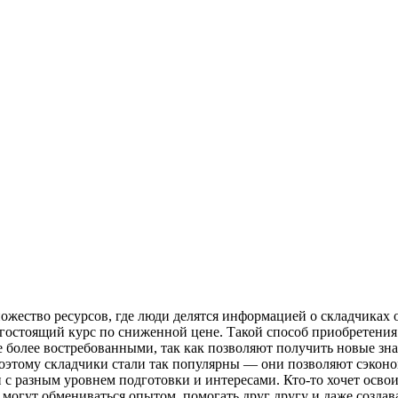
ожество ресурсов, где люди делятся информацией о складчиках
гостоящий курс по сниженной цене. Такой способ приобретения
более востребованными, так как позволяют получить новые знани
этому складчики стали так популярны — они позволяют сэконом
 с разным уровнем подготовки и интересами. Кто-то хочет осво
могут обмениваться опытом, помогать друг другу и даже создав