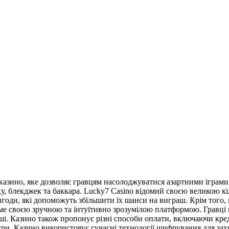
казино, яке дозволяє гравцям насолоджуватися азартними іграми
у, блекджек та баккара. Lucky7 Casino відомий своєю великою кі
игоди, які допоможуть збільшити їх шанси на виграш. Крім того,
е своєю зручною та інтуїтивно зрозумілою платформою. Гравці м
і. Казино також пропонує різні способи оплати, включаючи креди
 гри. Казино використовує сучасні технології шифрування для зах