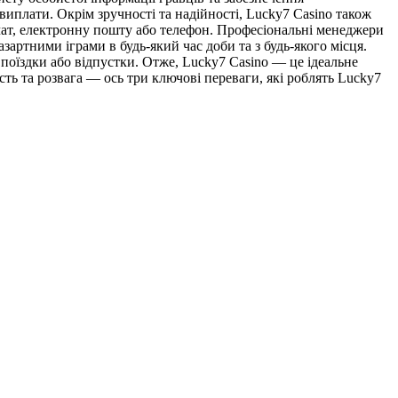
 виплати. Окрім зручності та надійності, Lucky7 Casino також
чат, електронну пошту або телефон. Професіональні менеджери
артними іграми в будь-який час доби та з будь-якого місця.
поїздки або відпустки. Отже, Lucky7 Casino — це ідеальне
ість та розвага — ось три ключові переваги, які роблять Lucky7