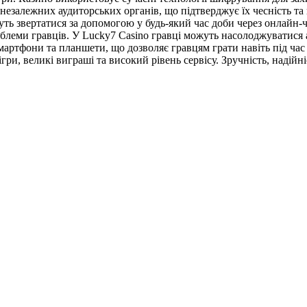
 незалежних аудиторських органів, що підтверджує їх чесність та
ть звертатися за допомогою у будь-який час доби через онлайн-
блеми гравців. У Lucky7 Casino гравці можуть насолоджуватися аз
ртфони та планшети, що дозволяє гравцям грати навіть під час 
гри, великі виграші та високий рівень сервісу. Зручність, надійн