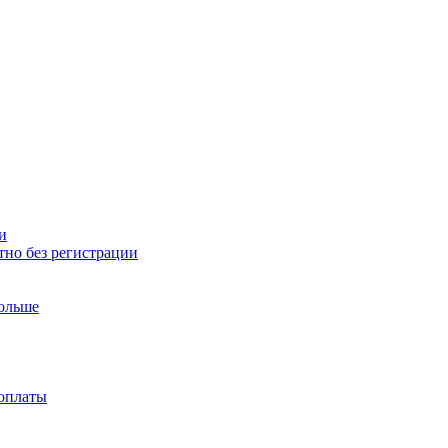
и
тно без регистрации
больше
доплаты