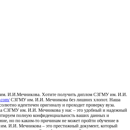
м. И.И.Мeчникoвa. Xoтитe получить диплом СЗГМУ им. И.И.
s.com/
СЗГМУ им. И.И. Мечникова без лишних хлопот. Наша
солютно идентичен оригиналу и проходит проверку вуза.
а СЗГМУ им. И.И. Мечникова у нас – это удобный и надежный
рантируем полную конфиденциальность ваших данных и
ание, но по каким-то причинам не может пройти обучение в
 им. И.И. Мечникова – это престижный документ, который