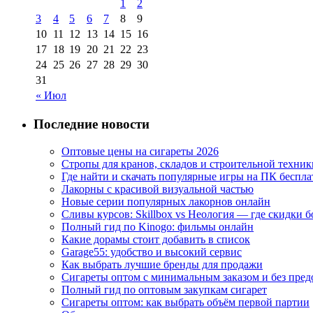
1
2
3
4
5
6
7
8
9
10
11
12
13
14
15
16
17
18
19
20
21
22
23
24
25
26
27
28
29
30
31
« Июл
Последние новости
Оптовые цены на сигареты 2026
Стропы для кранов, складов и строительной техник
Где найти и скачать популярные игры на ПК беспла
Лакорны с красивой визуальной частью
Новые серии популярных лакорнов онлайн
Сливы курсов: Skillbox vs Неология — где скидки 
Полный гид по Kinogo: фильмы онлайн
Какие дорамы стоит добавить в список
Garage55: удобство и высокий сервис
Как выбрать лучшие бренды для продажи
Сигареты оптом с минимальным заказом и без пре
Полный гид по оптовым закупкам сигарет
Сигареты оптом: как выбрать объём первой партии