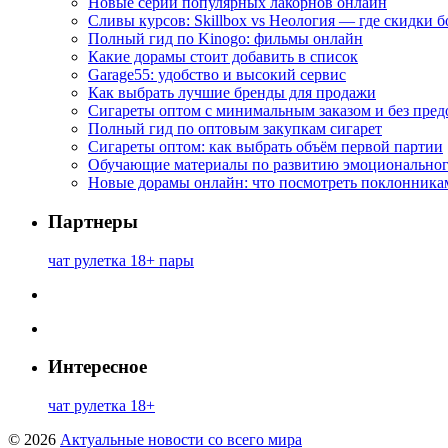
Новые серии популярных лакорнов онлайн
Сливы курсов: Skillbox vs Неология — где скидки 
Полный гид по Kinogo: фильмы онлайн
Какие дорамы стоит добавить в список
Garage55: удобство и высокий сервис
Как выбрать лучшие бренды для продажи
Сигареты оптом с минимальным заказом и без пре
Полный гид по оптовым закупкам сигарет
Сигареты оптом: как выбрать объём первой партии
Обучающие материалы по развитию эмоциональног
Новые дорамы онлайн: что посмотреть поклонника
Партнеры
чат рулетка 18+ пары
Интересное
чат рулетка 18+
© 2026
Актуальные новости со всего мира