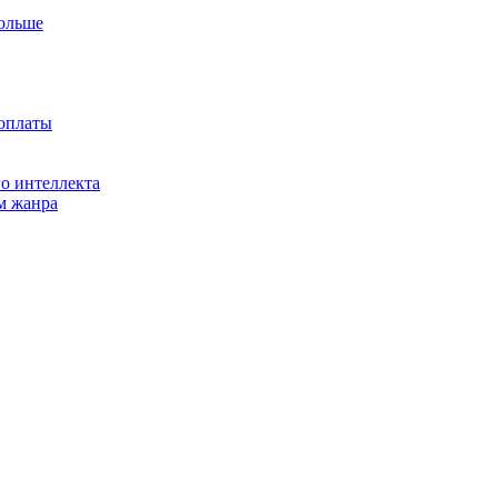
больше
доплаты
о интеллекта
м жанра