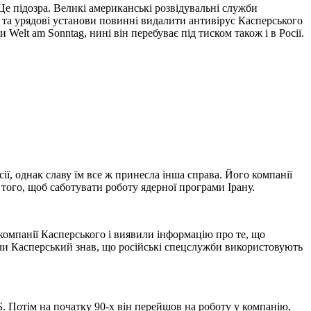
е підозра. Великі американські розвідувальні служби
 та урядові установи повинні видалити антивірус Касперського
Welt am Sonntag, нині він перебуває під тиском також і в Росії.
ії, однак славу їм все ж принесла інша справа. Його компанії
 того, щоб саботувати роботу ядерної програми Ірану.
компанії Касперського і виявили інформацію про те, що
чи Касперський знав, що російські спецслужби використовують
Б. Потім на початку 90-х він перейшов на роботу у компанію,