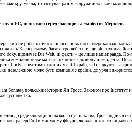
ма збанкрутувала, то заснував разом із дружиною свою компанію
утіну в ЄС, полігамію серед біженців та майбутнє Меркель
сперський не робить нічого іншого, аніж його американські конк
а платить Касперському багато грошей за те, що він захищає йо
го боку, відзначає Die Welt, ці факти – це лише напівправда. П
 велика компанія може мати успіх лише з дозволу президента. По-д
тє, Росія серед трьох єдиних у світі країн, які слідкують за грома
льки незалежною може бути компанія з країни, де уряд використо
 am Sonntag польський історик Ян Гросс. Законом про Інститут н
воє суспільство.
ення до радикалізації польського суспільства, Ґросс відносить т
 контраверсійні в минулому фігури, як власник католицького ме