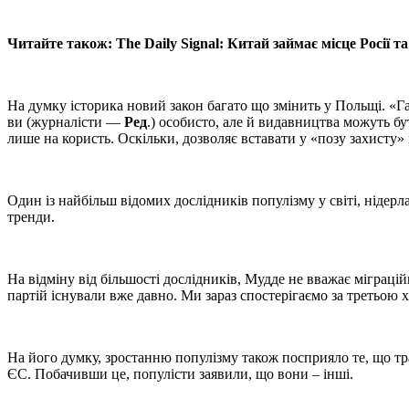
Читайте також: The Daily Signal: Китай займає місце Росії 
На думку історика новий закон багато що змінить у Польщі. «
ви (журналісти —
Ред
.) особисто, але й видавництва можуть бу
лише на користь. Оскільки, дозволяє вставати у «позу захисту»
Один із найбільш відомих дослідників популізму у світі, нідер
тренди.
На відміну від більшості дослідників, Мудде не вважає міграці
партій існували вже давно. Ми зараз спостерігаємо за третьою
На його думку, зростанню популізму також посприяло те, що трад
ЄС. Побачивши це, популісти заявили, що вони – інші.