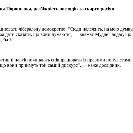
я Порошенка, розбіжність поглядів та скарги росіян
іцнювати ліберальну демократію. “Сюди належить, на мою думку, 
ба дати сказати, що вони думають”, — вважає Мудде і додає, що 
дебатів.
тивні партії починають співпрацювати із правими популістами, як
 якщо вони приймуть той самий дискурс”, — каже дослідник.