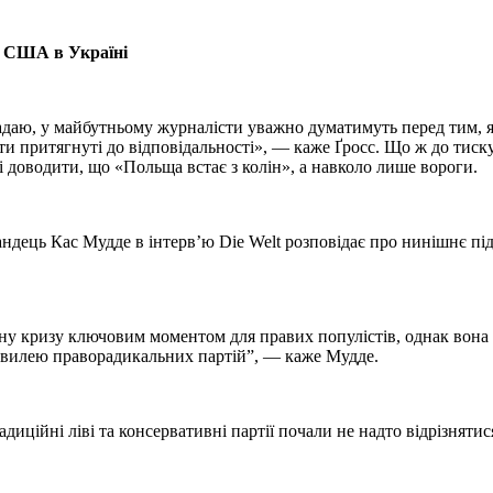
та США в Україні
Гадаю, у майбутньому журналісти уважно думатимуть перед тим, 
ти притягнуті до відповідальності», — каже Ґросс. Що ж до тиску
 і доводити, що «Польща встає з колін», а навколо лише вороги.
ландець Кас Мудде в інтерв’ю Die Welt розповідає про нинішнє пі
йну кризу ключовим моментом для правих популістів, однак вона 
 хвилею праворадикальних партій”, — каже Мудде.
иційні ліві та консервативні партії почали не надто відрізнятися