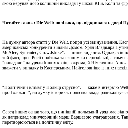
якою керував його колишній викладач у школі КГБ. Коли та фір
Читайте також: Die Welt: політики, що відкривають двері П
На думку автора статті у Die Welt, попри усі звинувачення, Ка
американські конкуренти з Білим Домом. Уряд Владіміра Путін
McAfee, Symantec, Crowdstrike”, — пише видання. Однак, з іншо
той факт, що в Росії політика та економіка нероздільні, а тому
“нападали” на уряди інших країн, зокрема, й Німеччини. А по-тре
зважати у випадку із Касперським. Найголовніше із них: наскі
“Політичний клімат у Польщі отруєно”, — каже в інтерв’ю Welt
про Голокост”, на думку історика, польська влада радикалізує с
Серед інших ознак того, що нинішній польський уряд має віднош
як наприклад минулорічний марш Варшавою ультраправих. Також
перетворюються на політичну еліту.