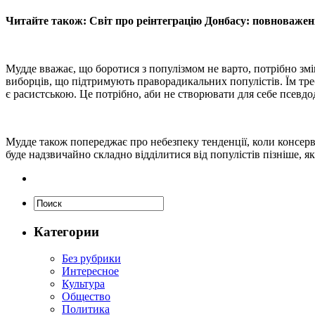
Читайте також: Світ про реінтеграцію Донбасу: повноваженн
Мудде вважає, що боротися з популізмом не варто, потрібно зм
виборців, що підтримують праворадикальних популістів. Їм тре
є расистською. Це потрібно, аби не створювати для себе псевдо
Мудде також попереджає про небезпеку тенденції, коли консерва
буде надзвичайно складно відділитися від популістів пізніше,
Категории
Без рубрики
Интересное
Культура
Общество
Политика