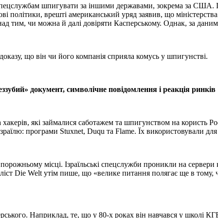
 спецслужбам шпигувати за іншими
державами, зокрема за США. Ц
ві політики, врешті американський уряд заявив, що міністерства
ад тим, чи можна й далі довіряти Касперському. Однак, за даними 
оказу, що він чи його компанія сприяла комусь у шпигунстві.
ззубий» документ, символічне повідомлення і реакція ринків
 хакерів, які займалися саботажем та шпигунством на користь Рос
зраїлю: програми Stuxnet, Duqu та Flame. Їх використовували для
 порожньому місці. Ізраїльські спецслужби проникли на сервери 
ст Die Welt утім пише, що «велике питання полягає ще в тому, 
ерського. Наприклад, те, що у 80-х роках він навчався у школі КГ