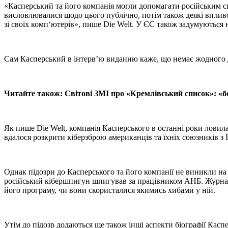
«Касперський та його компанія могли допомагати російським
висловлювалися щодо цього публічно, потім також деякі впливо
зі своїх комп‘ютерів», пише Die Welt. У ЄС також задумуються н
Сам Касперський в інтерв’ю виданню каже, що немає жодного д
Читайте також: Світові ЗМІ про «Кремлівський список»: «бе
Як пише Die Welt, компанія Касперського в останні роки ловила
вдалося розкрити кіберзброю американців та їхніх союзників з І
Однак підозри до Касперського та його компанії не виникли на
російський кібершпигун шпигував за працівником АНБ. Журналі
його програму, чи вони скористалися якимись хибами у ній.
Утім до підозр додаються ще також інші аспекти біографії Касп