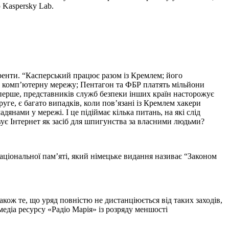
 Kaspersky Lab.
уренти. “Касперський працює разом із Кремлем; його
го комп’ютерну мережу; Пентагон та ФБР платять мільйони
о-перше, представників служб безпеки інших країн насторожує
руге, є багато випадків, коли пов’язані із Кремлем хакери
дянами у мережі. І це підіймає кілька питань, на які слід
вує Інтернет як засіб для шпигунства за власними людьми?
аціональної пам’яті, який німецьке видання називає “Законом
акож те, що уряд повністю не дистанціюється від таких заходів,
діа ресурсу «Радіо Марія» із розряду меншості