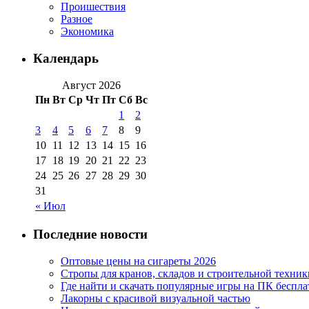
Проишествия
Разное
Экономика
Календарь
Август 2026
Пн
Вт
Ср
Чт
Пт
Сб
Вс
1
2
3
4
5
6
7
8
9
10
11
12
13
14
15
16
17
18
19
20
21
22
23
24
25
26
27
28
29
30
31
« Июл
Последние новости
Оптовые цены на сигареты 2026
Стропы для кранов, складов и строительной техник
Где найти и скачать популярные игры на ПК беспла
Лакорны с красивой визуальной частью