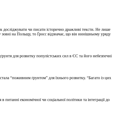
як досліджувати чи писати історично дражливі тексти. Не лише
 зовні на Польщу, то Ґросс відзначає, що він нинішньому уряду
дґрунтя для розвитку популістських сил в ЄС та його небезпечні
стала “поживним ґрунтом” для їхнього розвитку. “Багато із цих
 в питанні економічної чи соціальної політики та інтеграції до