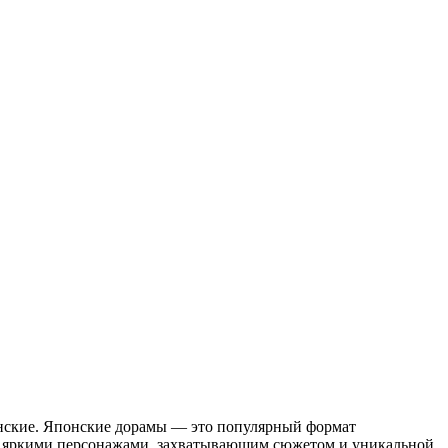
скиe. Японские дорамы — это популярный формат
тся яркими персонажами, захватывающим сюжетом и уникальной