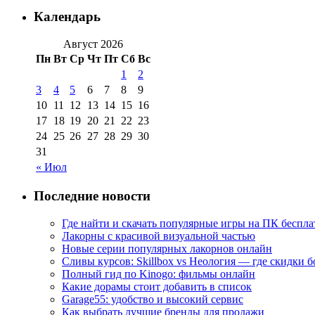
Календарь
Август 2026
Пн
Вт
Ср
Чт
Пт
Сб
Вс
1
2
3
4
5
6
7
8
9
10
11
12
13
14
15
16
17
18
19
20
21
22
23
24
25
26
27
28
29
30
31
« Июл
Последние новости
Где найти и скачать популярные игры на ПК беспла
Лакорны с красивой визуальной частью
Новые серии популярных лакорнов онлайн
Сливы курсов: Skillbox vs Неология — где скидки 
Полный гид по Kinogo: фильмы онлайн
Какие дорамы стоит добавить в список
Garage55: удобство и высокий сервис
Как выбрать лучшие бренды для продажи