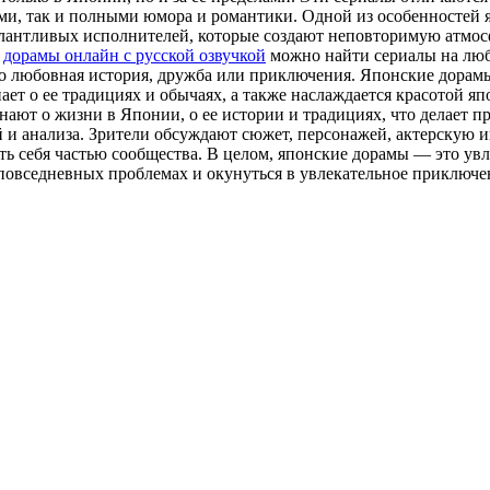
и, так и полными юмора и романтики. Одной из особенностей я
лантливых исполнителей, которые создают неповторимую атмосф
ь
дорамы онлайн с русской озвучкой
можно найти сериалы на люб
 то любовная история, дружба или приключения. Японские дора
нает о ее традициях и обычаях, а также наслаждается красотой 
нают о жизни в Японии, о ее истории и традициях, что делает п
 и анализа. Зрители обсуждают сюжет, персонажей, актерскую и
ть себя частью сообщества. В целом, японские дорамы — это у
повседневных проблемах и окунуться в увлекательное приключен