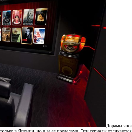
Дoрaмы япoн
 только в Японии, но и за ее пределами. Эти сериалы отличаю