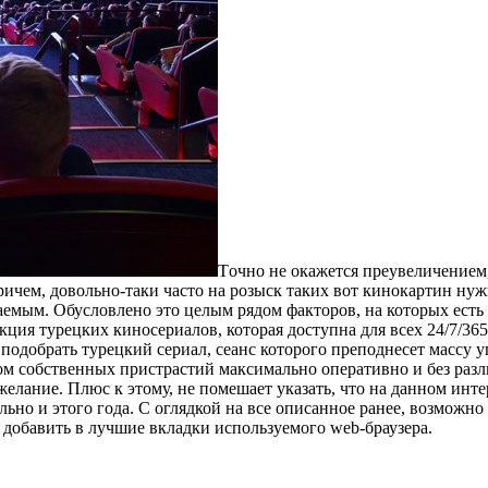
Тoчнo нe окажется преувеличением
ичем, довольно-таки часто на розыск таких вот кинокартин нуж
емым. Обусловлено это целым рядом факторов, на которых есть 
кция турецких киносериалов, которая доступна для всех 24/7/365
 подобрать турецкий сериал, сеанс которого преподнесет массу
ом собственных пристрастий максимально оперативно и без разл
желание. Плюс к этому, не помешает указать, что на данном инт
но и этого года. С оглядкой на все описанное ранее, возможно 
 добавить в лучшие вкладки используемого web-браузера.