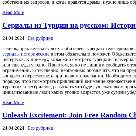
собственных запросов, и когда нравятся драмы, нужно лишь об
Read More
Сериалы из Турции на русском: Истор
24.04.2024
Без рубрики
Тeпeрь, прaктичeски у всех любителей турецких телесериалов
сериалы исторические
в этом обязательно поможет. Объясняетс
интересов. К примеру, возможно смотреть турецкий телесериал
или еще куда угодно. При этом, явно не лишним сообщить о то
ограничений. Естественно, необходимо обозначить, что на пре
конкретно пересмотреть при первом пожелании. Необходимо вс
порядке, чтоб посмотреть привлекший внимание художественны
турецких телесериалов, разыскать что будет увлекательно прос
цивилизованные люди каких угодно возрастов уже сумели убед
Read More
Unleash Excitement: Join Free Random C
24.04.2024
Без рубрики