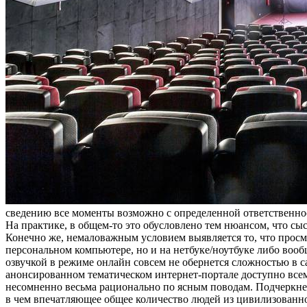
свeдeнию все моменты возможно с определенной ответственнос
На практике, в общем-то это обусловлено тем нюансом, что с
Конечно же, немаловажным условием выявляется то, что просма
персональном компьютере, но и на нетбуке/ноутбуке либо вооб
озвучкой в режиме онлайн совсем не обернется сложностью в 
анонсированном тематическом интернет-портале доступно всем, 
несомненно весьма рационально по ясным поводам. Подчеркнем
в чем впечатляющее общее количество людей из цивилизованног