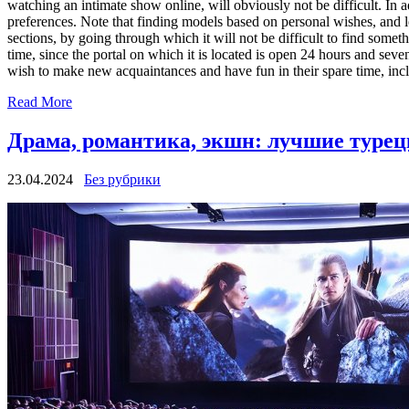
watching an intimate show online, will obviously not be difficult. In a
preferences. Note that finding models based on personal wishes, and les
sections, by going through which it will not be difficult to find somethi
time, since the portal on which it is located is open 24 hours and seven 
wish to make new acquaintances and have fun in their spare time, inc
Read More
Драма, романтика, экшн: лучшие турец
23.04.2024
Без рубрики