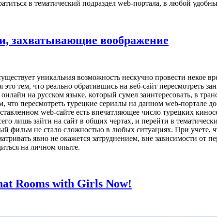
ратиться в тематический подраздел web-портала, в любой удобн
ии, захватывающие воображение
 существует уникальная возможность нескучно провести некое в
я это тем, что реально обратившись на веб-сайт пересмотреть 
 онлайн на русском языке, который сумел заинтересовать, в тра
м, что пересмотреть турецкие сериалы на данном web-портале до
дставленном web-сайте есть впечатляющее число турецких киносе
его лишь зайти на сайт в общих чертах, и перейти в тематичес
й фильм не стало сложностью в любых ситуациях. При учете, ч
матривать явно не окажется затруднением, вне зависимости от п
иться на личном опыте.
hat Rooms with Girls Now!