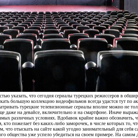
тью указать, что сегодня сериалы турецких режиссеров в обши
ыскать большую коллекцию видеофильмов всегда удастся тут по 
тривать турецкие телевизионные сериалы вполне можно не тольк
ще даже на девайсе, включительно и на смартфоне. Иначе выраж
самых различных условиях. Вдобавок крайне важно обозначить, 
кто пожелает без каких-либо заморочек, в числе которых то, что
, что отыскать на сайте какой угодно занимательный для себя 
о общества уже успело убедиться на своем примере. На самом д